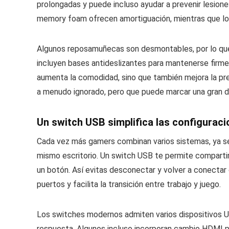
prolongadas y puede incluso ayudar a prevenir lesion
memory foam ofrecen amortiguación, mientras que los 
Algunos reposamuñecas son desmontables, por lo que
incluyen bases antideslizantes para mantenerse firme
aumenta la comodidad, sino que también mejora la preci
a menudo ignorado, pero que puede marcar una gran di
Un switch USB simplifica las configurac
Cada vez más gamers combinan varios sistemas, ya se
mismo escritorio. Un switch USB te permite compartir 
un botón. Así evitas desconectar y volver a conectar
puertos y facilita la transición entre trabajo y juego.
Los switches modernos admiten varios dispositivos U
respuesta. Algunos incluso incorporan cambio HDMI par