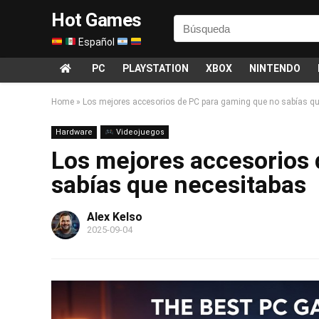
Hot Games
Español
PC
PLAYSTATION
XBOX
NINTENDO
Home
»
Los mejores accesorios de PC para gaming que no sabías q
Hardware
Videojuegos
Los mejores accesorios
sabías que necesitabas
Alex Kelso
2025-09-04