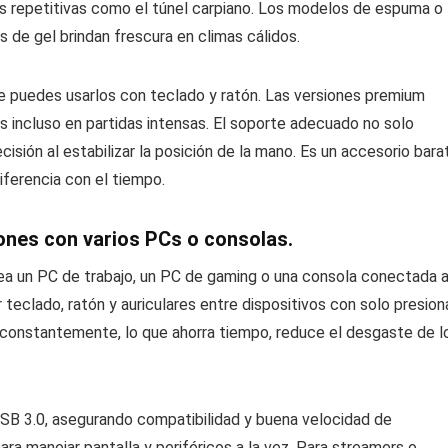
es repetitivas como el túnel carpiano. Los modelos de espuma o
de gel brindan frescura en climas cálidos.
 puedes usarlos con teclado y ratón. Las versiones premium
s incluso en partidas intensas. El soporte adecuado no solo
sión al estabilizar la posición de la mano. Es un accesorio bara
ferencia con el tiempo.
iones con varios PCs o consolas.
a un PC de trabajo, un PC de gaming o una consola conectada a
teclado, ratón y auriculares entre dispositivos con solo presion
 constantemente, lo que ahorra tiempo, reduce el desgaste de l
SB 3.0, asegurando compatibilidad y buena velocidad de
a manejar pantalla y periféricos a la vez. Para streamers o