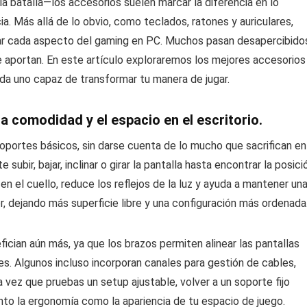
a batalla—los accesorios suelen marcar la diferencia en lo
ia. Más allá de lo obvio, como teclados, ratones y auriculares,
ar cada aspecto del gaming en PC. Muchos pasan desapercibido
 aportan. En este artículo exploraremos los mejores accesorios
da uno capaz de transformar tu manera de jugar.
a comodidad y el espacio en el escritorio.
portes básicos, sin darse cuenta de lo mucho que sacrifican en
subir, bajar, inclinar o girar la pantalla hasta encontrar la posici
en el cuello, reduce los reflejos de la luz y ayuda a mantener un
r, dejando más superficie libre y una configuración más ordenada
ician aún más, ya que los brazos permiten alinear las pantallas
les. Algunos incluso incorporan canales para gestión de cables,
 vez que pruebas un setup ajustable, volver a un soporte fijo
anto la ergonomía como la apariencia de tu espacio de juego.