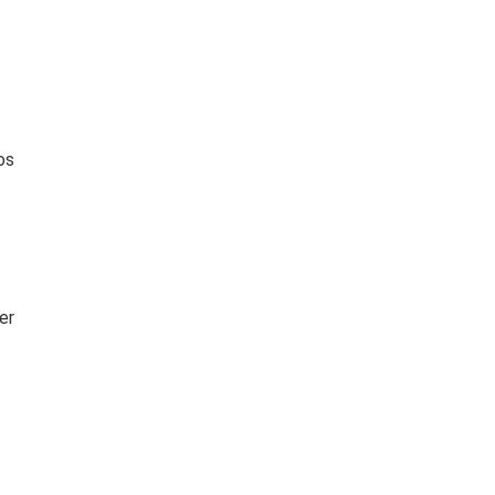
os
er