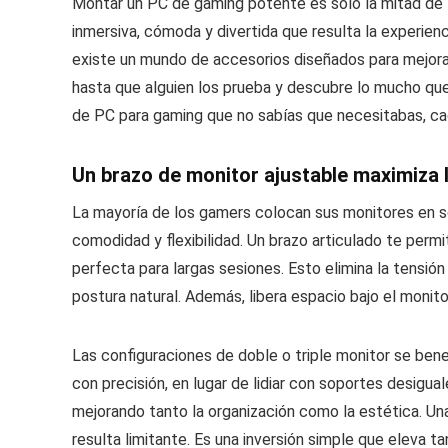
Montar un PC de gaming potente es solo la mitad de l
inmersiva, cómoda y divertida que resulta la experienc
existe un mundo de accesorios diseñados para mejor
hasta que alguien los prueba y descubre lo mucho que
de PC para gaming que no sabías que necesitabas, ca
Un brazo de monitor ajustable maximiza l
La mayoría de los gamers colocan sus monitores en so
comodidad y flexibilidad. Un brazo articulado te permite 
perfecta para largas sesiones. Esto elimina la tensión 
postura natural. Además, libera espacio bajo el monito
Las configuraciones de doble o triple monitor se benef
con precisión, en lugar de lidiar con soportes desigua
mejorando tanto la organización como la estética. Una
resulta limitante. Es una inversión simple que eleva t