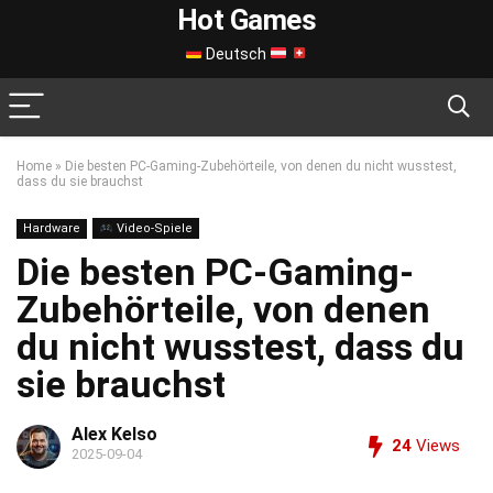
Hot Games
Deutsch
Home
»
Die besten PC-Gaming-Zubehörteile, von denen du nicht wusstest,
dass du sie brauchst
Hardware
Video-Spiele
Die besten PC-Gaming-
Zubehörteile, von denen
du nicht wusstest, dass du
sie brauchst
Alex Kelso
24
Views
2025-09-04