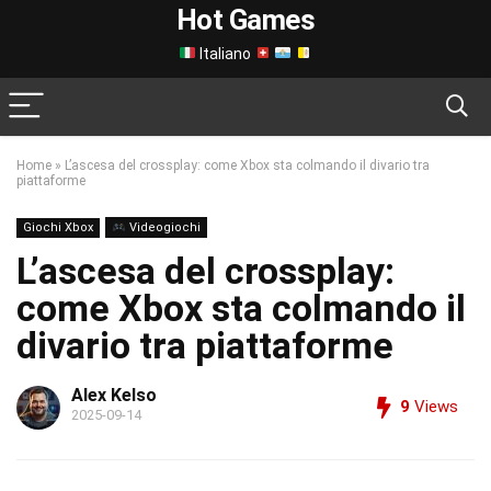
Hot Games
Italiano
Home
»
L’ascesa del crossplay: come Xbox sta colmando il divario tra
piattaforme
Giochi Xbox
Videogiochi
L’ascesa del crossplay:
come Xbox sta colmando il
divario tra piattaforme
Alex Kelso
9
Views
2025-09-14