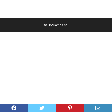
© HotGames.co