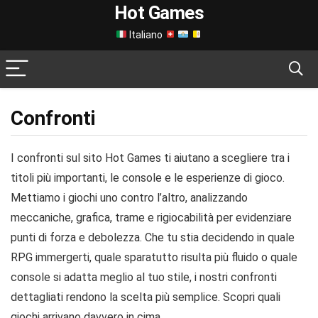
Hot Games
Italiano
Confronti
I confronti sul sito Hot Games ti aiutano a scegliere tra i
titoli più importanti, le console e le esperienze di gioco.
Mettiamo i giochi uno contro l’altro, analizzando
meccaniche, grafica, trame e rigiocabilità per evidenziare
punti di forza e debolezza. Che tu stia decidendo in quale
RPG immergerti, quale sparatutto risulta più fluido o quale
console si adatta meglio al tuo stile, i nostri confronti
dettagliati rendono la scelta più semplice. Scopri quali
giochi arrivano davvero in cima.