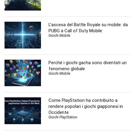
L’ascesa del Battle Royale su mobile: da
PUBG a Call of Duty Mobile
Giochi Mobile
Perché i giochi gacha sono diventati un
fenomeno globale
Giochi Mobile
Come PlayStation ha contribuito a
rendere popolari i giochi giapponesi in
Occidente
Giochi PlayStation