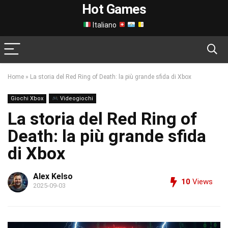
Hot Games
Italiano
Home
»
La storia del Red Ring of Death: la più grande sfida di Xbox
Giochi Xbox
Videogiochi
La storia del Red Ring of
Death: la più grande sfida
di Xbox
Alex Kelso
10
Views
2025-09-03