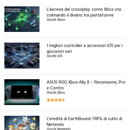
L’ascesa del crossplay: come Xbox sta
colmando il divario tra piattaforme
Giochi Xbox
I migliori controller e accessori iOS per i
giocatori seri
Giochi iOS
ASUS ROG Xbox Ally X – Recensione, Pro
e Contro
Giochi Xbox
L’eredità di EarthBound: l’RPG di culto di
Nintendo
Giochi Nintendo