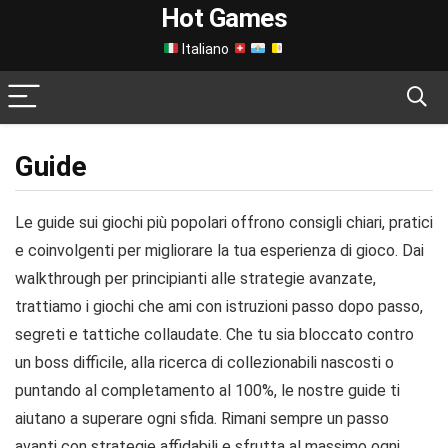
Hot Games
Italiano
Guide
Le guide sui giochi più popolari offrono consigli chiari, pratici
e coinvolgenti per migliorare la tua esperienza di gioco. Dai
walkthrough per principianti alle strategie avanzate,
trattiamo i giochi che ami con istruzioni passo dopo passo,
segreti e tattiche collaudate. Che tu sia bloccato contro
un boss difficile, alla ricerca di collezionabili nascosti o
puntando al completamento al 100%, le nostre guide ti
aiutano a superare ogni sfida. Rimani sempre un passo
avanti con strategie affidabili e sfrutta al massimo ogni