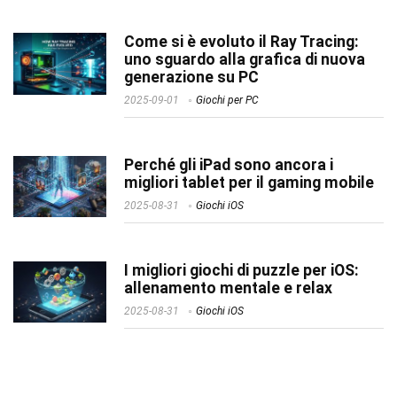
Come si è evoluto il Ray Tracing:
uno sguardo alla grafica di nuova
generazione su PC
2025-09-01
Giochi per PC
Perché gli iPad sono ancora i
migliori tablet per il gaming mobile
2025-08-31
Giochi iOS
I migliori giochi di puzzle per iOS:
allenamento mentale e relax
2025-08-31
Giochi iOS