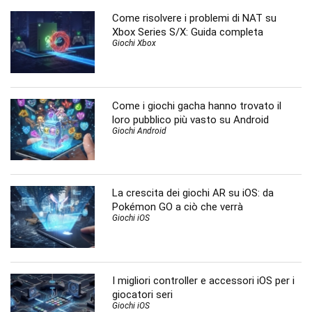
Come risolvere i problemi di NAT su
Xbox Series S/X: Guida completa
Giochi Xbox
Come i giochi gacha hanno trovato il
loro pubblico più vasto su Android
Giochi Android
La crescita dei giochi AR su iOS: da
Pokémon GO a ciò che verrà
Giochi iOS
I migliori controller e accessori iOS per i
giocatori seri
Giochi iOS