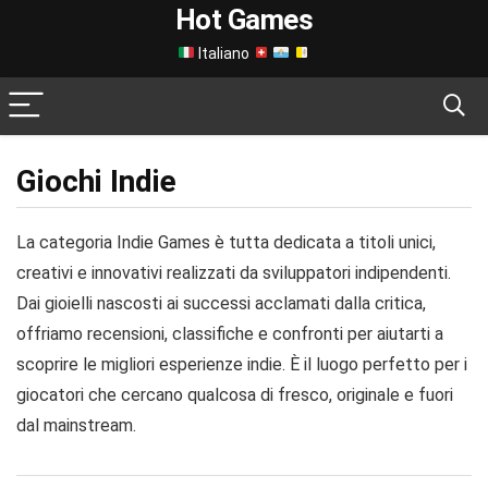
Hot Games
Italiano
Giochi Indie
La categoria Indie Games è tutta dedicata a titoli unici,
creativi e innovativi realizzati da sviluppatori indipendenti.
Dai gioielli nascosti ai successi acclamati dalla critica,
offriamo recensioni, classifiche e confronti per aiutarti a
scoprire le migliori esperienze indie. È il luogo perfetto per i
giocatori che cercano qualcosa di fresco, originale e fuori
dal mainstream.