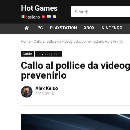
Hot Games
Italiano
PC
PLAYSTATION
XBOX
NINTENDO
Home
»
Callo al pollice da videogiochi: come trattarlo e prevenirlo
Guide
Videogiochi
Callo al pollice da video
prevenirlo
Alex Kelso
2025-09-10