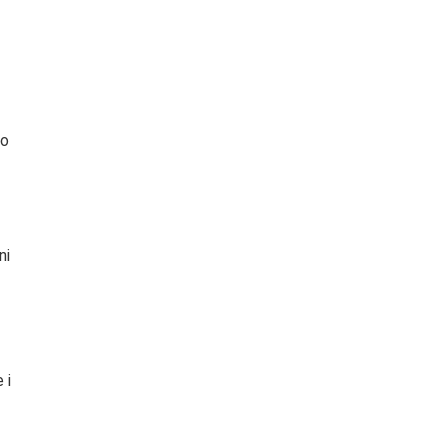
no
ni
 i