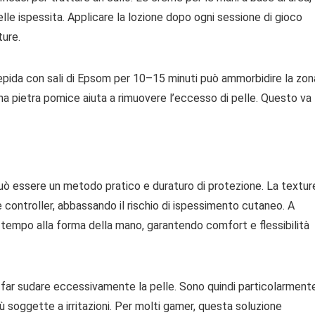
elle ispessita. Applicare la lozione dopo ogni sessione di gioco
ture.
 tiepida con sali di Epsom per 10–15 minuti può ammorbidire la zon
a pietra pomice aiuta a rimuovere l’eccesso di pelle. Questo va
 può essere un metodo pratico e duraturo di protezione. La textur
e e controller, abbassando il rischio di ispessimento cutaneo. A
col tempo alla forma della mano, garantendo comfort e flessibilità
za far sudare eccessivamente la pelle. Sono quindi particolarment
iù soggette a irritazioni. Per molti gamer, questa soluzione