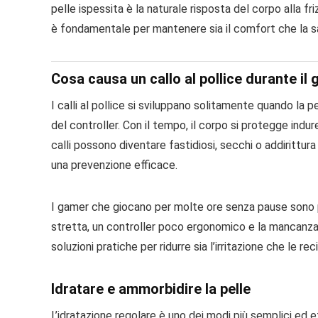
pelle ispessita è la naturale risposta del corpo alla f
è fondamentale per mantenere sia il comfort che la sa
Cosa causa un callo al pollice durante il 
I calli al pollice si sviluppano solitamente quando la 
del controller. Con il tempo, il corpo si protegge indu
calli possono diventare fastidiosi, secchi o addirittura
una prevenzione efficace.
I gamer che giocano per molte ore senza pause sono 
stretta, un controller poco ergonomico e la mancanza 
soluzioni pratiche per ridurre sia l’irritazione che le rec
Idratare e ammorbidire la pelle
L’idratazione regolare è uno dei modi più semplici ed ef