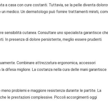
ta a casa con cure costanti. Tuttavia, se la pelle diventa doloro
are un medico. Un dermatologo può fornire trattamenti mirati, co
giore sensibilità cutanea. Consultare uno specialista garantisce ch
i. In presenza di dolore persistente, meglio essere prudenti.
ntinuamente. Combinare attrezzatura ergonomica, accessori
 la difesa migliore. La costanza nella cura delle mani garantisce
o meno problemi e maggiore resistenza durante le partite. La
nche le prestazioni complessive. Piccoli accorgimenti oggi