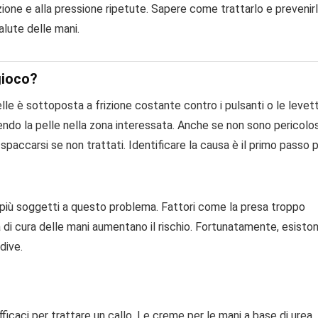
rizione e alla pressione ripetute. Sapere come trattarlo e prevenir
lute delle mani.
gioco?
pelle è sottoposta a frizione costante contro i pulsanti o le levet
rendo la pelle nella zona interessata. Anche se non sono pericolosi
 spaccarsi se non trattati. Identificare la causa è il primo passo 
più soggetti a questo problema. Fattori come la presa troppo
di cura delle mani aumentano il rischio. Fortunatamente, esisto
idive.
ficaci per trattare un callo. Le creme per le mani a base di urea,