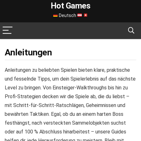
Hot Games
Deutsch
Anleitungen
Anleitungen zu beliebten Spielen bieten klare, praktische
und fesselnde Tipps, um dein Spielerlebnis auf das nächste
Level zu bringen. Von Einsteiger-Walkthroughs bis hin zu
Profi-Strategien decken wir die Spiele ab, die du liebst –
mit Schritt-für-Schritt-Ratschlägen, Geheimnissen und
bewährten Taktiken. Egal, ob du an einem harten Boss
festhängst, nach versteckten Sammelobjekten suchst
oder auf 100 % Abschluss hinarbeitest – unsere Guides
helfen dir, jede Herausforderung zu meistern. Bleib mit