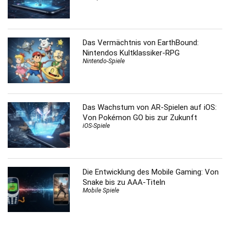
Das Vermächtnis von EarthBound:
Nintendos Kultklassiker-RPG
Nintendo-Spiele
Das Wachstum von AR-Spielen auf iOS:
Von Pokémon GO bis zur Zukunft
iOS-Spiele
Die Entwicklung des Mobile Gaming: Von
Snake bis zu AAA-Titeln
Mobile Spiele