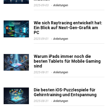
2025-09-03
Anleitungen
Wie sich Raytracing entwickelt hat:
Ein Blick auf Next-Gen-Grafik am
PC
2025-09-01
Anleitungen
Warum iPads immer noch die
besten Tablets für Mobile Gaming
sind
2025-08-31
Anleitungen
Die besten iOS-Puzzlespiele für
Gehirntraining und Entspannung
2025-08-31
Anleitungen