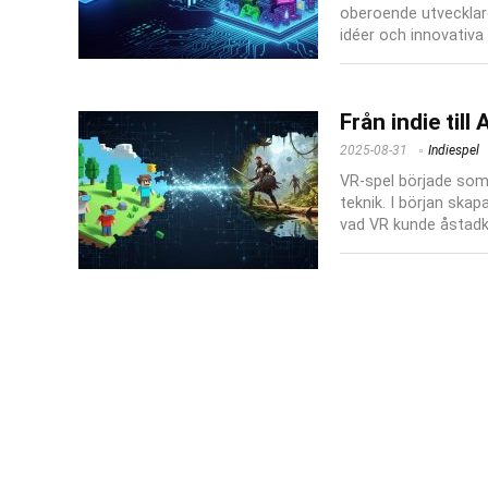
oberoende utvecklar
idéer och innovativa
Från indie til
2025-08-31
Indiespel
VR-spel började som
teknik. I början ska
vad VR kunde åstadko