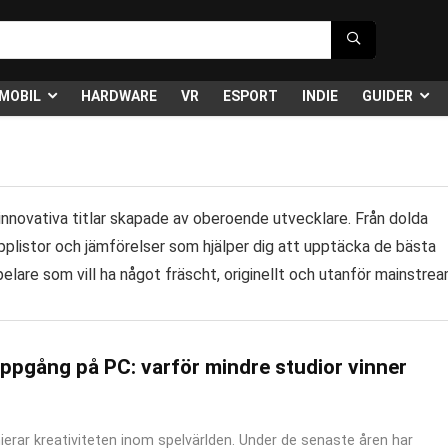
MOBIL
HARDWARE
VR
ESPORT
INDIE
GUIDER
innovativa titlar skapade av oberoende utvecklare. Från dolda
topplistor och jämförelser som hjälper dig att upptäcka de bästa
elare som vill ha något fräscht, originellt och utanför mainstrea
ppgång på PC: varför mindre studior vinner
ierar kreativiteten inom spelvärlden. Under de senaste åren har