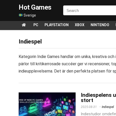
Hot Games
Sverige
PC
PLAYSTATION
XBOX
NINTENDO
Indiespel
Kategorin Indie Games handlar om unika, kreativa och 
pärlor till kritikerrosade succéer ger vi recensioner, 
indieupplevelserna. Det är den perfekta platsen för sp
Indiespelens u
stort
2025-08-31
Indiespel
Indiestudior omdefin