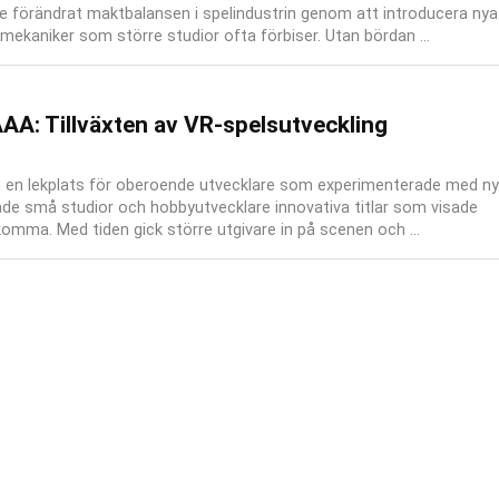
e förändrat maktbalansen i spelindustrin genom att introducera nya
 mekaniker som större studior ofta förbiser. Utan bördan ...
l AAA: Tillväxten av VR-spelsutveckling
 en lekplats för oberoende utvecklare som experimenterade med ny
pade små studior och hobbyutvecklare innovativa titlar som visade
mma. Med tiden gick större utgivare in på scenen och ...