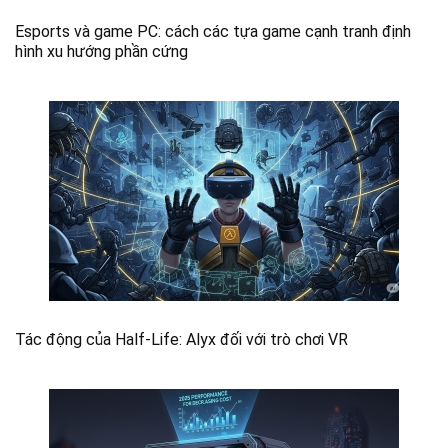
Esports và game PC: cách các tựa game cạnh tranh định
hình xu hướng phần cứng
Tác động của Half-Life: Alyx đối với trò chơi VR