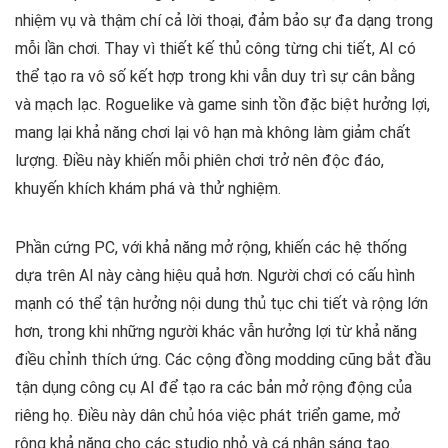
nhiệm vụ và thậm chí cả lời thoại, đảm bảo sự đa dạng trong
mỗi lần chơi. Thay vì thiết kế thủ công từng chi tiết, AI có
thể tạo ra vô số kết hợp trong khi vẫn duy trì sự cân bằng
và mạch lạc. Roguelike và game sinh tồn đặc biệt hưởng lợi,
mang lại khả năng chơi lại vô hạn mà không làm giảm chất
lượng. Điều này khiến mỗi phiên chơi trở nên độc đáo,
khuyến khích khám phá và thử nghiệm.
Phần cứng PC, với khả năng mở rộng, khiến các hệ thống
dựa trên AI này càng hiệu quả hơn. Người chơi có cấu hình
mạnh có thể tận hưởng nội dung thủ tục chi tiết và rộng lớn
hơn, trong khi những người khác vẫn hưởng lợi từ khả năng
điều chỉnh thích ứng. Các cộng đồng modding cũng bắt đầu
tận dụng công cụ AI để tạo ra các bản mở rộng động của
riêng họ. Điều này dân chủ hóa việc phát triển game, mở
rộng khả năng cho các studio nhỏ và cá nhân sáng tạo.