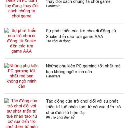
thay đổi cách chúng ta chơi game
Hardware
Sự phát triển của trò chơi di động: từ
Snake đến các tựa game AAA
Trò chơi di động
Những phụ kiện PC gaming tốt nhất mà
bạn không ngờ mình cần
Hardware
Tác động của trò chơi đối với sự phát
triển trí tuệ nhân tạo: từ cờ vua đến trò
chơi điện tử hiện đại
Trò chơi điện tử