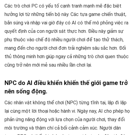
Các trò chơi PC có yếu tố cạnh tranh mạnh mẽ đặc biệt
hưởng lợi từ những tiến bộ này. Các tựa game chiến thuật,
bắn súng và nhập vai giờ đây có AI có thể mô phỏng việc ra
quyết định của con người sát thực hơn. Điều này giảm sự
phụ thuộc vào chế độ nhiều người chơi để tạo thử thách,
mang đến cho người chơi đơn trải nghiệm sâu sắc hơn. Đối
thủ thông minh hơn giúp ngay cả những trò chơi quen thuộc
cũng trở nên mới mẻ sau nhiều lần chơi lại.
NPC do AI điều khiển khiến thế giới game trở
nên sống động.
Các nhân vật không thể chơi (NPC) từng tĩnh tại, lặp đi lặp
lại cùng một lời thoại hoặc hành vi. Ngày nay, AI cho phép họ
phản ứng năng động với lựa chọn của người chơi, thay đổi
môi trường và thậm chí cả bối cảnh cảm xúc. Người dân