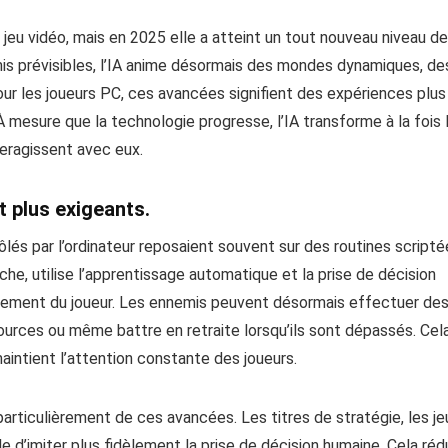
 le jeu vidéo, mais en 2025 elle a atteint un tout nouveau niveau de
is prévisibles, l’IA anime désormais des mondes dynamiques, de
ur les joueurs PC, ces avancées signifient des expériences plus
 mesure que la technologie progresse, l’IA transforme à la fois 
teragissent avec eux.
t plus exigeants.
lés par l’ordinateur reposaient souvent sur des routines scripté
che, utilise l’apprentissage automatique et la prise de décision
tement du joueur. Les ennemis peuvent désormais effectuer de
urces ou même battre en retraite lorsqu’ils sont dépassés. Cel
maintient l’attention constante des joueurs.
articulièrement de ces avancées. Les titres de stratégie, les je
 d’imiter plus fidèlement la prise de décision humaine. Cela réd