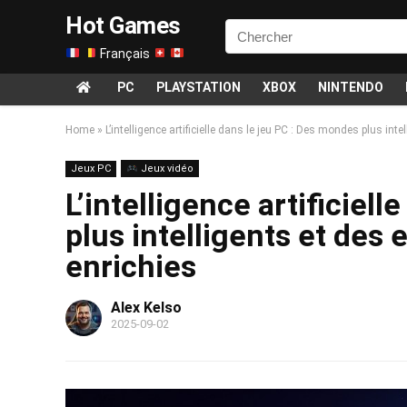
Hot Games
Français
PC
PLAYSTATION
XBOX
NINTENDO
Home
»
L’intelligence artificielle dans le jeu PC : Des mondes plus int
Jeux PC
Jeux vidéo
L’intelligence artificiel
plus intelligents et des
enrichies
Alex Kelso
2025-09-02