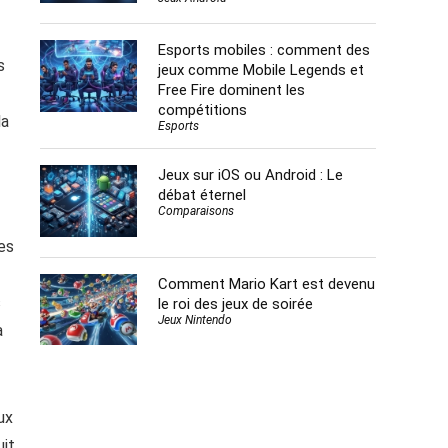
Esports mobiles : comment des
s
jeux comme Mobile Legends et
Free Fire dominent les
compétitions
la
Esports
Jeux sur iOS ou Android : Le
débat éternel
Comparaisons
es
Comment Mario Kart est devenu
s
le roi des jeux de soirée
Jeux Nintendo
a
ux
uit