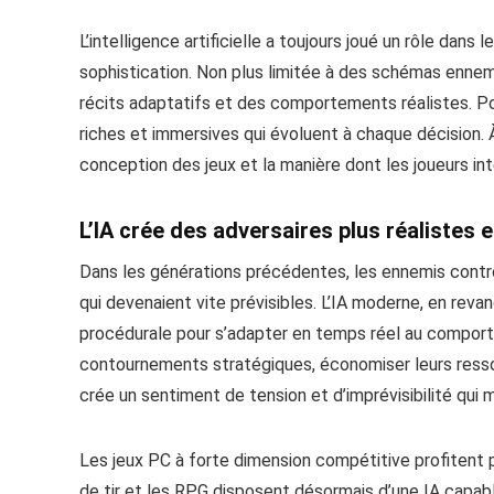
L’intelligence artificielle a toujours joué un rôle dans
sophistication. Non plus limitée à des schémas ennem
récits adaptatifs et des comportements réalistes. Po
riches et immersives qui évoluent à chaque décision. À
conception des jeux et la manière dont les joueurs in
L’IA crée des adversaires plus réalistes e
Dans les générations précédentes, les ennemis contrô
qui devenaient vite prévisibles. L’IA moderne, en revan
procédurale pour s’adapter en temps réel au compor
contournements stratégiques, économiser leurs resso
crée un sentiment de tension et d’imprévisibilité qui 
Les jeux PC à forte dimension compétitive profitent p
de tir et les RPG disposent désormais d’une IA capable