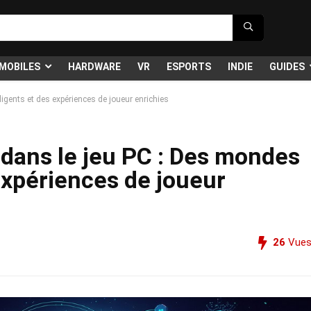
MOBILES
HARDWARE
VR
ESPORTS
INDIE
GUIDES
elligents et des expériences de joueur enrichies
le dans le jeu PC : Des mondes
 expériences de joueur
26
Vue