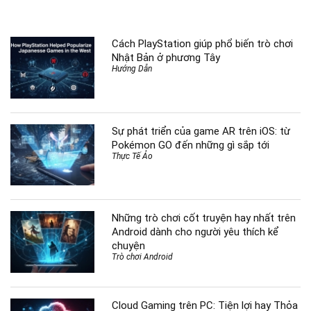
Cách PlayStation giúp phổ biến trò chơi
Nhật Bản ở phương Tây
Hướng Dẫn
Sự phát triển của game AR trên iOS: từ
Pokémon GO đến những gì sắp tới
Thực Tế Ảo
Những trò chơi cốt truyện hay nhất trên
Android dành cho người yêu thích kể
chuyện
Trò chơi Android
Cloud Gaming trên PC: Tiện lợi hay Thỏa