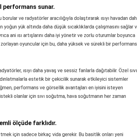
al performans sunar.
orular ve radyatörler aracılığıyla dolaştırarak ısıyı havadan da
rının yoğun yük altında daha düşük sıcaklıklarda çalışmasını sağlar 
yrıca ani ısı artışlarını daha iyi yönetir ve zorlu oturumlar boyunca
r zorlayan oyuncular için bu, daha yüksek ve sürekli bir performans
dyatörler, ısıyı daha yavaş ve sessiz fanlarla dağıtabilir. Özel sıvı
dınlatmalarla estetik bir çekicilik sunarak etkileyici sistemler
ğmen, performans ve görsellik avantajları en iyisini isteyen
stekli olanlar için sıvı soğutma, hava soğutmanın her zaman
mli ölçüde farklıdır.
mek için sadece birkaç vida gerekir. Bu basitlik onları yeni