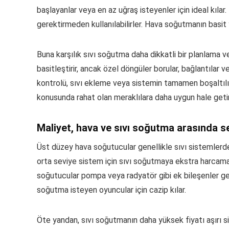
başlayanlar veya en az uğraş isteyenler için ideal kılar
gerektirmeden kullanılabilirler. Hava soğutmanın basit y
Buna karşılık sıvı soğutma daha dikkatli bir planlama ve
basitleştirir, ancak özel döngüler borular, bağlantılar v
kontrolü, sıvı ekleme veya sistemin tamamen boşaltılıp
konusunda rahat olan meraklılara daha uygun hale getiri
Maliyet, hava ve sıvı soğutma arasında s
Üst düzey hava soğutucular genellikle sıvı sistemle
orta seviye sistem için sıvı soğutmaya ekstra harcama
soğutucular pompa veya radyatör gibi ek bileşenler ge
soğutma isteyen oyuncular için cazip kılar.
Öte yandan, sıvı soğutmanın daha yüksek fiyatı aşırı sis