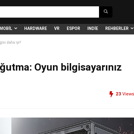
MOBIL
HARDWARE
VR
ESPOR
INDIE
REHBERLER
isi daha iyi?
ğutma: Oyun bilgisayarınız
23
View