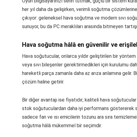
Oyun bilgisayarınızı serin tutmak, güçlü bir sistem kur
her yıl daha da gelişirken, verimli soğutma çözümlerin
çıkıyor: geleneksel hava soğutma ve modern sıvı soğut
sunuyor, bu da PC meraklıları arasında bitmeyen tartış
Hava soğutma hâlâ en güvenilir ve erişile
Hava soğutucular, onlarca yıldır geliştirilen bir yöntem 
veya sıvı bileşenler gerektirmedikleri için kurulumu daha
hareketli parça zamanla daha az arıza anlamına gelir. 
çözüm haline getirir.
Bir diğer avantajı ise fiyatıdır; kaliteli hava soğutucul
stok soğutuculardan daha iyi performans göstererek sıca
sadece fan ve ısı emicilerin tozunu ara sıra temizlemek
soğutma hâlâ mükemmel bir seçimdir.