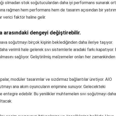
ıklığı olmadan stok soğutuculardan daha iyi performans sunarak or
larına rağmen hem performans hem de tasarım açısından bir yatırı
 verici faktör haline gelir.
 arasındaki dengeyi değiştirebilir.
 hava soğutmayı birçok kişinin beklediğinden daha ileriye taşıyor.
a verimli hale gelerek sıvı sistemlerle aradaki farkı kapatıyor.
almasını sağlıyor. Geliştirilmiş malzemeler onları her zamankinden
mpalar, modüler tasarımlar ve sızdırmaz bağlantılar üretiyor. AIO
ğutmayı ana akım oyuncuların erişimine sunuyor. Gelecekteki
ile entegre edebilir. Bu yenilikler muhtemelen sıvı soğutmayı daha
ltacak.