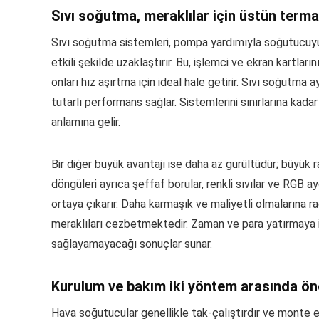
Sıvı soğutma, meraklılar için üstün term
Sıvı soğutma sistemleri, pompa yardımıyla soğutucuyu b
etkili şekilde uzaklaştırır. Bu, işlemci ve ekran kartla
onları hız aşırtma için ideal hale getirir. Sıvı soğutma a
tutarlı performans sağlar. Sistemlerini sınırlarına kada
anlamına gelir.
Bir diğer büyük avantajı ise daha az gürültüdür; büyük ra
döngüleri ayrıca şeffaf borular, renkli sıvılar ve RGB ay
ortaya çıkarır. Daha karmaşık ve maliyetli olmalarına ra
meraklıları cezbetmektedir. Zaman ve para yatırmaya i
sağlayamayacağı sonuçlar sunar.
Kurulum ve bakım iki yöntem arasında öne
Hava soğutucular genellikle tak-çalıştırdır ve monte et