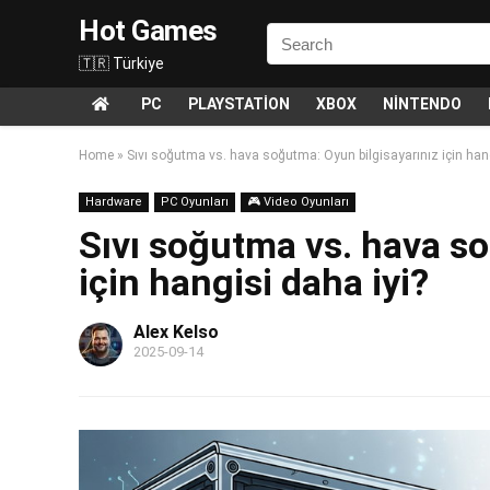
Hot Games
🇹🇷 Türkiye
PC
PLAYSTATION
XBOX
NINTENDO
Home
»
Sıvı soğutma vs. hava soğutma: Oyun bilgisayarınız için hang
Hardware
PC Oyunları
🎮 Video Oyunları
Sıvı soğutma vs. hava so
için hangisi daha iyi?
Alex Kelso
2025-09-14