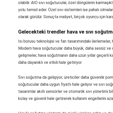
olabilir. AIO sıvı soğutucular, özel döngülerin karmaş
yolu temsil eder. Özel sıvı sistemleri ise pahalı olma
olarak görülür. Sonuçta maliyet, birçok oyuncu için karar
Gelecekteki trendler hava ve sıvı soğutma
Isı borusu teknolojisi ve fan tasarımındaki ilerlemeler,
Modern hava soğutucular daha büyük, daha sessiz ve dah
gelişmeler, hava soğutmanın daha uzun yıllar geçerli k
daha dayanıklı ve etkili hale getiriyor.
Sıvı soğutma da gelişiyor; üreticiler daha güvenilir po
soğutucular daha uygun fiyatlı hale geliyor ve sıvı so
tasarımlar akıllı sensörler ve otomatik sıvı yönetimi b
kolay ve güvenli hale getirerek kullanım engellerini aza