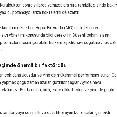
. Kurulduktan sonra yıllarca yalnızca ara sıra temizlik dışında bakı
apısı, potansiyel arıza noktalarını da azaltır.
 kurulum gerektirir. Hepsi Bir Arada (AIO) üniteler süreci
e sıvı yönetimi konusunda bilgi gerektirir. Düzenli bakım; sızıntı
 temizlenmesini içerebilir. Bu karmaşıklık, sıvı soğutmayı ek ba
r.
eçimde önemli bir faktördür.
rden çok daha ucuzdur ve yine de mükemmel performans sunar. Ç
 yapmak çoğu zaman azalan getiriler sağlar. Ayrıca hava
rektirmez. Bu da onları, bütçesine dikkat eden ve yine de güçlü
temler veya sessizlik ve estetik arayan kullanıcılar için haklı