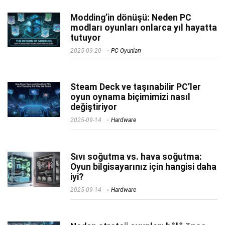
Modding’in dönüşü: Neden PC
modları oyunları onlarca yıl hayatta
tutuyor
2025-09-20
PC Oyunları
Steam Deck ve taşınabilir PC’ler
oyun oynama biçimimizi nasıl
değiştiriyor
2025-09-14
Hardware
Sıvı soğutma vs. hava soğutma:
Oyun bilgisayarınız için hangisi daha
iyi?
2025-09-14
Hardware