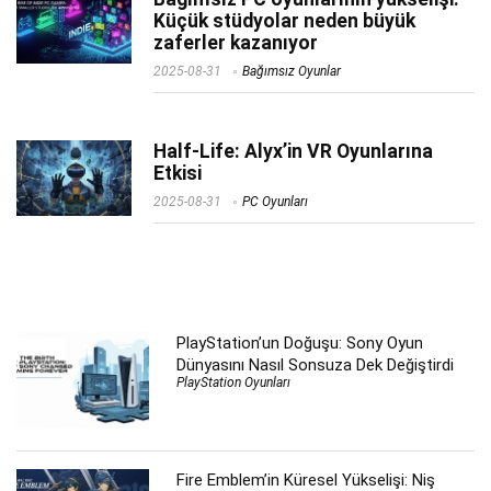
Küçük stüdyolar neden büyük
zaferler kazanıyor
2025-08-31
Bağımsız Oyunlar
Half-Life: Alyx’in VR Oyunlarına
Etkisi
2025-08-31
PC Oyunları
PlayStation’un Doğuşu: Sony Oyun
Dünyasını Nasıl Sonsuza Dek Değiştirdi
PlayStation Oyunları
Fire Emblem’in Küresel Yükselişi: Niş