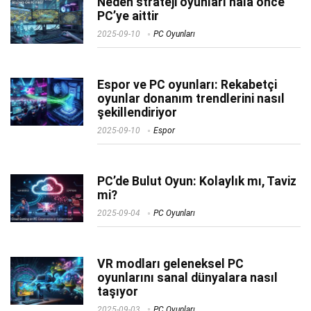
Neden strateji oyunları hâlâ önce
PC’ye aittir
2025-09-10
PC Oyunları
Espor ve PC oyunları: Rekabetçi
oyunlar donanım trendlerini nasıl
şekillendiriyor
2025-09-10
Espor
PC’de Bulut Oyun: Kolaylık mı, Taviz
mi?
2025-09-04
PC Oyunları
VR modları geleneksel PC
oyunlarını sanal dünyalara nasıl
taşıyor
2025-09-03
PC Oyunları