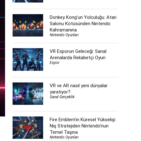
Donkey Kong’un Yolculuğu: Atari
Salonu Kötüsünden Nintendo
Kahramanına
Nintendo Oyunları
VR Esporun Geleceği: Sanal
Arenalarda Rekabetçi Oyun
Espor
VR ve AR nasıl yeni dünyalar
yaratıyor?
Sanal Gerçeklik
Fire Emblem’in Küresel Yükselişi:
Niş Stratejiden Nintendo’nun
Temel Taşına
Nintendo Oyunları