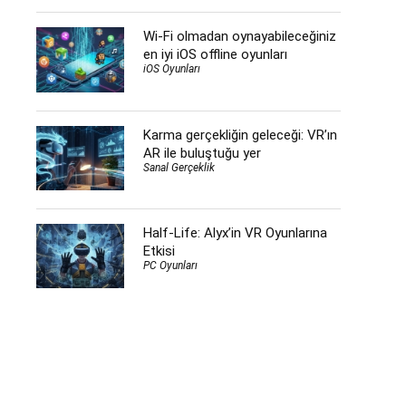
Wi-Fi olmadan oynayabileceğiniz
en iyi iOS offline oyunları
iOS Oyunları
Karma gerçekliğin geleceği: VR’ın
AR ile buluştuğu yer
Sanal Gerçeklik
Half-Life: Alyx’in VR Oyunlarına
Etkisi
PC Oyunları