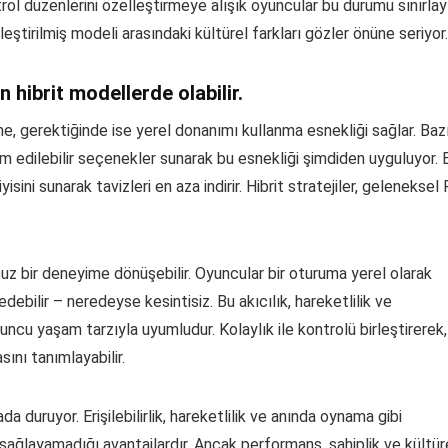
ntrol düzenlerini özelleştirmeye alışık oyuncular bu durumu sınırlay
eleştirilmiş modeli arasındaki kültürel farkları gözler önüne seriyor.
 hibrit modellerde olabilir.
e, gerektiğinde ise yerel donanımı kullanma esnekliği sağlar. Baz
am edilebilir seçenekler sunarak bu esnekliği şimdiden uyguluyor. 
sini sunarak tavizleri en aza indirir. Hibrit stratejiler, geleneksel
rsuz bir deneyime dönüşebilir. Oyuncular bir oturuma yerel olarak
ebilir – neredeyse kesintisiz. Bu akıcılık, hareketlilik ve
cu yaşam tarzıyla uyumludur. Kolaylık ile kontrolü birleştirerek,
ını tanımlayabilir.
a duruyor. Erişilebilirlik, hareketlilik ve anında oynama gibi
n sağlayamadığı avantajlardır. Ancak performans, sahiplik ve kültür