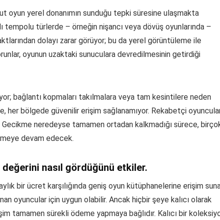
ulut oyun yerel donanımın sunduğu tepki süresine ulaşmakta
hızlı tempolu türlerde – örneğin nişancı veya dövüş oyunlarında –
efaktlarından dolayı zarar görüyor; bu da yerel görüntüleme ile
runlar, oyunun uzaktaki sunuculara devredilmesinin getirdiği
iyor; bağlantı kopmaları takılmalara veya tam kesintilere neden
e de, her bölgede güvenilir erişim sağlanamıyor. Rekabetçi oyuncula
ir. Gecikme neredeyse tamamen ortadan kalkmadığı sürece, birço
h etmeye devam edecek.
 değerini nasıl gördüğünü etkiler.
ylık bir ücret karşılığında geniş oyun kütüphanelerine erişim suna
n oyuncular için uygun olabilir. Ancak hiçbir şeye kalıcı olarak
şim tamamen sürekli ödeme yapmaya bağlıdır. Kalıcı bir koleksiy