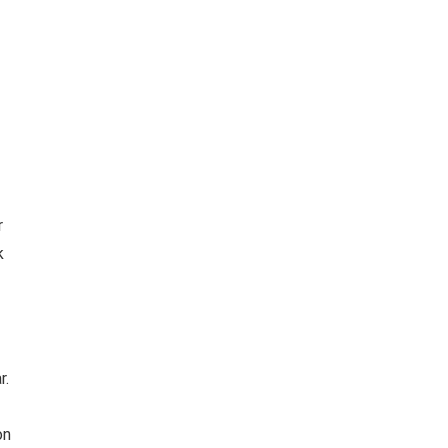
r
k
r.
on