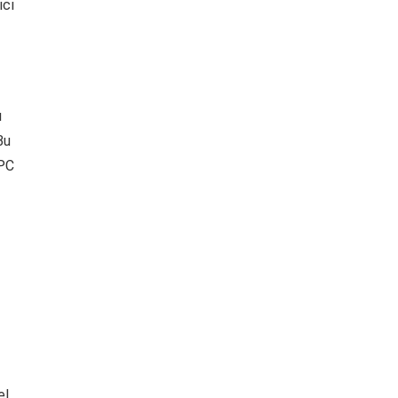
ıcı
ı
Bu
 PC
el