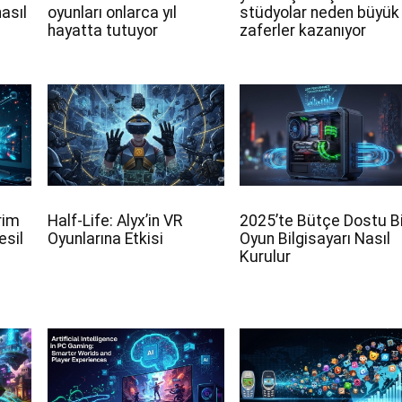
asıl
oyunları onlarca yıl
stüdyolar neden büyük
hayatta tutuyor
zaferler kazanıyor
rim
Half-Life: Alyx’in VR
2025’te Bütçe Dostu Bi
esil
Oyunlarına Etkisi
Oyun Bilgisayarı Nasıl
Kurulur