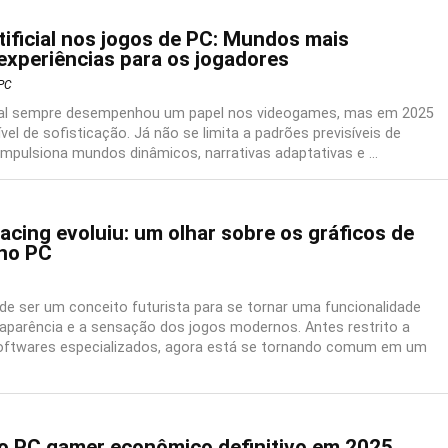
rtificial nos jogos de PC: Mundos mais
 experiências para os jogadores
PC
ficial sempre desempenhou um papel nos videogames, mas em 2025
el de sofisticação. Já não se limita a padrões previsíveis de
 impulsiona mundos dinâmicos, narrativas adaptativas e ...
cing evoluiu: um olhar sobre os gráficos de
no PC
 de ser um conceito futurista para se tornar uma funcionalidade
a aparência e a sensação dos jogos modernos. Antes restrito a
oftwares especializados, agora está se tornando comum em um
 PC gamer econômico definitivo em 2025