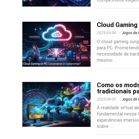
competitivos exigem 
Cloud Gaming
2025-09-04
Jogos de 
O cloud gaming sur
para PC. Prometend
necessidade de hard
mesmo ...
Como os mods 
tradicionais p
2025-09-03
Jogos de 
A realidade virtual 
fundamental nessa t
experiências imersi
sobre ...