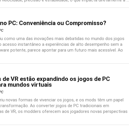
velocidade, precisão e estabilidade, o que impacta diretamente a ...
 no PC: Conveniência ou Compromisso?
PC
giu como uma das inovações mais debatidas no mundo dos jogos
o acesso instantâneo a experiências de alto desempenho sem a
ware potente, parece apontar para um futuro mais acessível. Ao
de VR estão expandindo os jogos de PC
ara mundos virtuais
PC
abriu novas formas de vivenciar os jogos, e os mods têm um papel
ransformação. Ao converter jogos de PC tradicionais em
vas de VR, os modders oferecem aos jogadores novas perspectivas