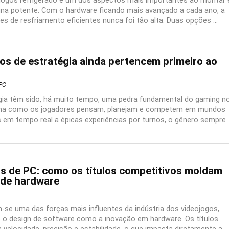
jogos refrigerado é um dos aspectos mais importantes ao montar 
na potente. Com o hardware ficando mais avançado a cada ano, a
 de resfriamento eficientes nunca foi tão alta. Duas opções ...
os de estratégia ainda pertencem primeiro ao
PC
gia têm sido, há muito tempo, uma pedra fundamental do gaming n
rma como os jogadores pensam, planejam e competem em mundos
os em tempo real a épicas experiências por turnos, o gênero sempre
os de PC: como os títulos competitivos moldam
 de hardware
-se uma das forças mais influentes da indústria dos videojogos,
 o design de software como a inovação em hardware. Os títulos