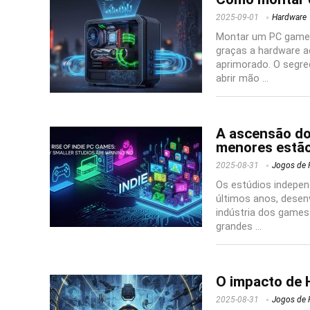
2025-09-01
Hardware
Montar um PC gamer
graças a hardware a
aprimorado. O segre
abrir mão ...
A ascensão dos
menores estão
2025-08-31
Jogos de 
Os estúdios indepen
últimos anos, desen
indústria dos games
grandes ...
O impacto de H
2025-08-31
Jogos de 