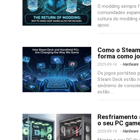
O modding sempre fo
comunidades expand
cultura do modding 
apoio ...
Como o Steam 
forma como j
2025-09-14
Hardware
Os jogos portáteis 
Steam Deck estão no
sinônimo de consol
estão ...
Resfriamento a
o seu PC gam
2025-09-14
Hardware