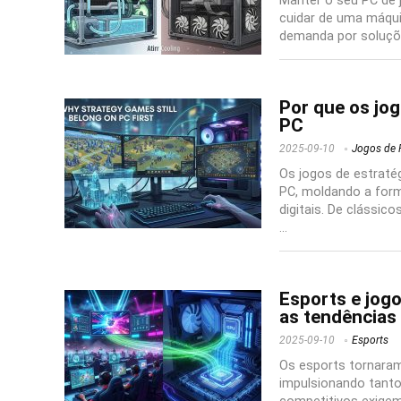
Manter o seu PC de 
cuidar de uma máqui
demanda por soluções
Por que os jog
PC
2025-09-10
Jogos de 
Os jogos de estraté
PC, moldando a fo
digitais. De clássic
...
Esports e jog
as tendências
2025-09-10
Esports
Os esports tornaram
impulsionando tanto