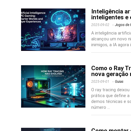
Inteligência a
inteligentes e
2025-09-02
Jogos de 
A inteligência arti
alcançou um novo nív
inimigos, a IA agora
Como o Ray Tra
nova geração 
2025-09-01
Guias
O ray tracing deixou
prática que define 
demos técnicas e s
número ...
Como montar o