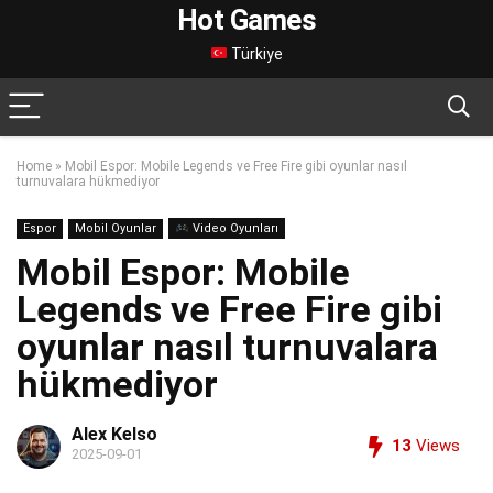
Hot Games
Türkiye
Home
»
Mobil Espor: Mobile Legends ve Free Fire gibi oyunlar nasıl
turnuvalara hükmediyor
Espor
Mobil Oyunlar
Video Oyunları
Mobil Espor: Mobile
Legends ve Free Fire gibi
oyunlar nasıl turnuvalara
hükmediyor
Alex Kelso
13
Views
2025-09-01