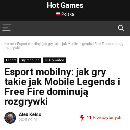
Hot Games
Polska
Home
»
Esport mobilny: jak gry takie jak Mobile Legends i Free Fire dominują
rozgrywki
Esport
Gry mobilne
Gry wideo
Esport mobilny: jak gry
takie jak Mobile Legends i
Free Fire dominują
rozgrywki
Alex Kelso
11
Przeczytanych
2025-09-01