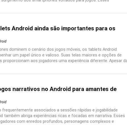
 surgimento dos smartphones voltados para jogos. Esses
lets Android ainda são importantes para os
roid
nes dominem o cenário dos jogos móveis, os tablets Android
nhar um papel único e valioso. Suas telas maiores e opções de
s proporcionam aos jogadores uma experiência diferente. Apesar d
ogos narrativos no Android para amantes de
roid
 frequentemente associados a sessões rápidas e jogabilidade
id também abriga experiências ricas e focadas em narrativa. Esses
 jogadores com enredos profundos, personagens complexos e