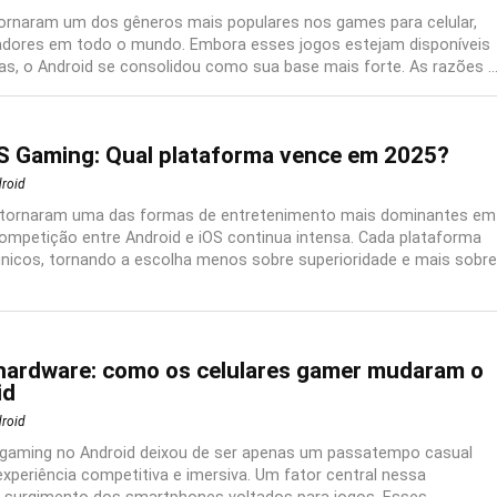
ornaram um dos gêneros mais populares nos games para celular,
adores em todo o mundo. Embora esses jogos estejam disponíveis
as, o Android se consolidou como sua base mais forte. As razões ..
OS Gaming: Qual plataforma vence em 2025?
roid
 tornaram uma das formas de entretenimento mais dominantes em
ompetição entre Android e iOS continua intensa. Cada plataforma
únicos, tornando a escolha menos sobre superioridade e mais sobre
hardware: como os celulares gamer mudaram o
id
roid
 gaming no Android deixou de ser apenas um passatempo casual
xperiência competitiva e imersiva. Um fator central nessa