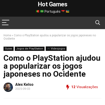
Hot Games
Português
Home
»
Como o PlayStation ajudou a popularizar os jogos japoneses no
Ocidente
Guias
Jogos de PlayStation
Videojogos
Como o PlayStation ajudou
a popularizar os jogos
japoneses no Ocidente
Alex Kelso
12
Visualizações
2025-09-03