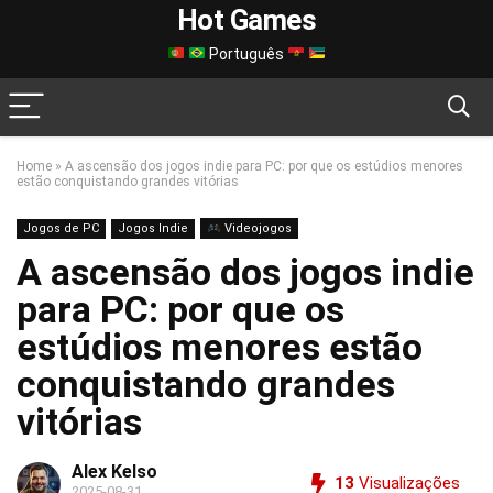
Hot Games
Português
Home
»
A ascensão dos jogos indie para PC: por que os estúdios menores
estão conquistando grandes vitórias
Jogos de PC
Jogos Indie
Videojogos
A ascensão dos jogos indie
para PC: por que os
estúdios menores estão
conquistando grandes
vitórias
Alex Kelso
13
Visualizações
2025-08-31