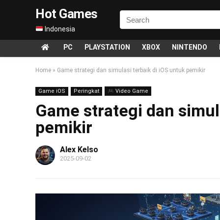
Hot Games
Indonesia
PC
PLAYSTATION
XBOX
NINTENDO
Home
»
Game strategi dan simulasi terbaik di iOS untuk pemikir
Game iOS
Peringkat
Video Game
Game strategi dan simula
pemikir
Alex Kelso
2025-09-02