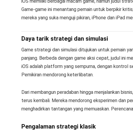
iOS memiliki berbagai macam game, namun judul strate
Game-game ini menantang pemain untuk berpikir kriti
mereka yang suka menguji pikiran, iPhone dan iPad m
Daya tarik strategi dan simulasi
Game strategi dan simulasi ditujukan untuk pemain 
panjang. Berbeda dengan game aksi cepat, judul ini 
iOS adalah platform yang sempurna, dengan kontrol 
Pemikiran mendorong keterlibatan.
Dari membangun peradaban hingga menjalankan bisn
terus kembali. Mereka mendorong eksperimen dan pembel
menghadirkan tantangan yang memuaskan. Perencanaa
Pengalaman strategi klasik