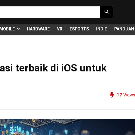
MOBILE
HARDWARE
VR
ESPORTS
INDIE
PANDUAN
si terbaik di iOS untuk
17
View