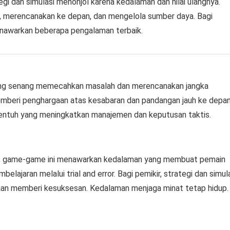
gi dan simulasi menonjol karena kedalaman dan nilai ulangnya.
s, merencanakan ke depan, dan mengelola sumber daya. Bagi
enawarkan beberapa pengalaman terbaik.
yang senang memecahkan masalah dan merencanakan jangka
memberi penghargaan atas kesabaran dan pandangan jauh ke depan
sentuh yang meningkatkan manajemen dan keputusan taktis.
is, game-game ini menawarkan kedalaman yang membuat pemain
ajaran melalui trial and error. Bagi pemikir, strategi dan simul
n memberi kesuksesan. Kedalaman menjaga minat tetap hidup.