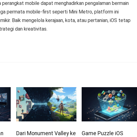
a perangkat mobile dapat menghadirkan pengalaman bermain
ngga permata mobile-first seperti Mini Metro, platform ini
ikir. Baik mengelola kerajaan, kota, atau pertanian, iOS tetap
ategi dan kreativitas.
an
Dari Monument Valley ke
Game Puzzle iOS