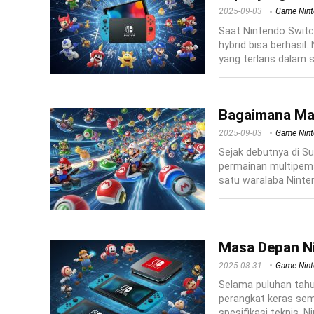
2025-09-03
Game Nin
Saat Nintendo Switc
hybrid bisa berhasil
yang terlaris dalam s
Bagaimana Mar
2025-09-03
Game Nin
Sejak debutnya di Su
permainan multipema
satu waralaba Ninten
Masa Depan Ni
2025-08-31
Game Nin
Selama puluhan tahun
perangkat keras sem
spesifikasi teknis, N