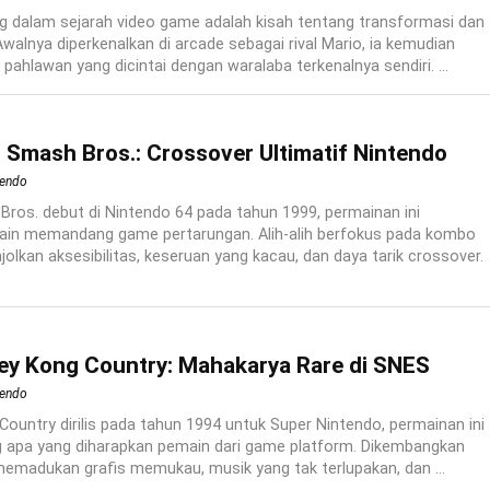
 dalam sejarah video game adalah kisah tentang transformasi dan
alnya diperkenalkan di arcade sebagai rival Mario, ia kemudian
ahlawan yang dicintai dengan waralaba terkenalnya sendiri. ...
 Smash Bros.: Crossover Ultimatif Nintendo
tendo
Bros. debut di Nintendo 64 pada tahun 1999, permainan ini
in memandang game pertarungan. Alih-alih berfokus pada kombo
jolkan aksesibilitas, keseruan yang kacau, dan daya tarik crossover.
y Kong Country: Mahakarya Rare di SNES
tendo
ountry dirilis pada tahun 1994 untuk Super Nintendo, permainan ini
g apa yang diharapkan pemain dari game platform. Dikembangkan
memadukan grafis memukau, musik yang tak terlupakan, dan ...