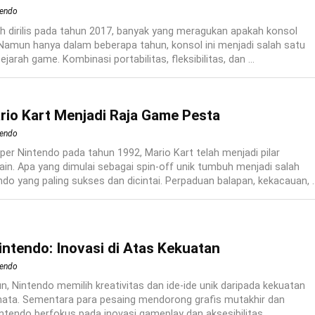
tendo
h dirilis pada tahun 2017, banyak yang meragukan apakah konsol
. Namun hanya dalam beberapa tahun, konsol ini menjadi salah satu
ejarah game. Kombinasi portabilitas, fleksibilitas, dan ...
io Kart Menjadi Raja Game Pesta
tendo
per Nintendo pada tahun 1992, Mario Kart telah menjadi pilar
in. Apa yang dimulai sebagai spin-off unik tumbuh menjadi salah
do yang paling sukses dan dicintai. Perpaduan balapan, kekacauan, ..
ntendo: Inovasi di Atas Kekuatan
tendo
, Nintendo memilih kreativitas dan ide-ide unik daripada kekuatan
ata. Sementara para pesaing mendorong grafis mutakhir dan
intendo berfokus pada inovasi gameplay dan aksesibilitas. ...