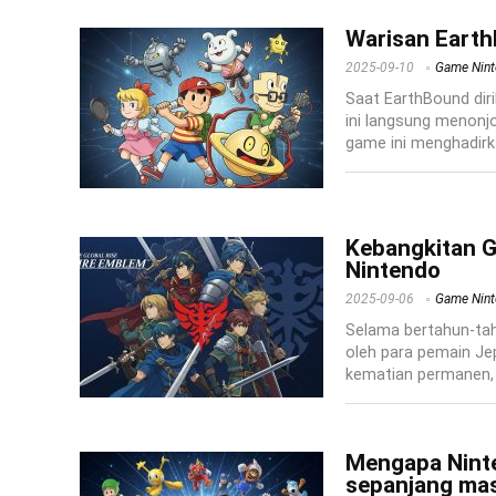
Warisan Earth
2025-09-10
Game Nin
Saat EarthBound diri
ini langsung menonjo
game ini menghadirka
Kebangkitan Gl
Nintendo
2025-09-06
Game Nin
Selama bertahun-tah
oleh para pemain J
kematian permanen, g
Mengapa Ninte
sepanjang ma