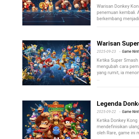
Warisan Donkey Kong
penemuan kembali. Aw
berkembang menjadi p
Warisan Super
2025-09-23
Game Nin
Ketika Super Smash 
mengubah cara pema
yang rumit, ia menon
...
Legenda Donke
2025-09-22
Game Nin
Ketika Donkey Kong C
mendefinisikan ulan
oleh Rare, game ini 