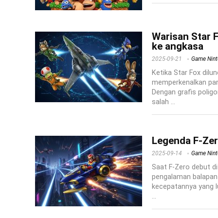
Warisan Star 
ke angkasa
2025-09-21
Game Nin
Ketika Star Fox dilu
memperkenalkan para
Dengan grafis poligo
salah ...
Legenda F-Zer
2025-09-14
Game Nin
Saat F-Zero debut d
pengalaman balapan 
kecepatannya yang lu
...