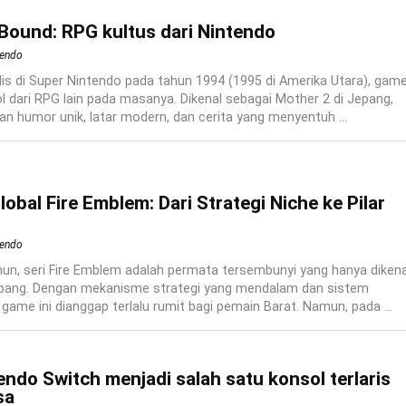
Bound: RPG kultus dari Nintendo
tendo
lis di Super Nintendo pada tahun 1994 (1995 di Amerika Utara), gam
l dari RPG lain pada masanya. Dikenal sebagai Mother 2 di Jepang,
n humor unik, latar modern, dan cerita yang menyentuh ...
obal Fire Emblem: Dari Strategi Niche ke Pilar
tendo
un, seri Fire Emblem adalah permata tersembunyi yang hanya dikena
epang. Dengan mekanisme strategi yang mendalam dan sistem
ame ini dianggap terlalu rumit bagi pemain Barat. Namun, pada ...
ndo Switch menjadi salah satu konsol terlaris
sa