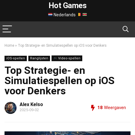
Hot Games
Nederlands
Home
»
Top Strategie- en Simulatiespellen op iOS voor Denkers
iOS-spellen
Ranglijsten
Video-spellen
Top Strategie- en
Simulatiespellen op iOS
voor Denkers
Alex Kelso
18
Weergaven
2025-09-02