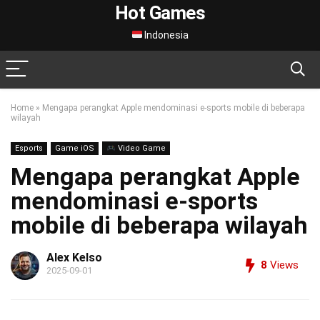
Hot Games
Indonesia
Home
»
Mengapa perangkat Apple mendominasi e-sports mobile di beberapa
wilayah
Esports
Game iOS
Video Game
Mengapa perangkat Apple
mendominasi e-sports
mobile di beberapa wilayah
Alex Kelso
8
Views
2025-09-01