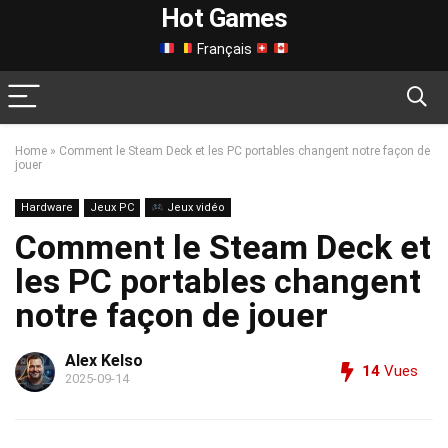
Hot Games
Français
Home
»
Comment le Steam Deck et les PC portables changent notre façon de
jouer
Hardware
Jeux PC
Jeux vidéo
Comment le Steam Deck et
les PC portables changent
notre façon de jouer
Alex Kelso
14
Vues
2025-09-14