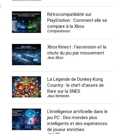
s
Rétrocompatibilité sur
PlayStation : Comment elle se
compare à la Xbox
Comparaisons
Xbox Kinect : l’ascension et la
chute du jeu par mouvement
Jeux Xbox
La Légende de Donkey Kong
Country : le chef-d’œuvre de
Rare sur la SNES
Jeux Nintendo
L’intelligence artificielle dans le
jeu PC : Des mondes plus
intelligents et des expériences
de joueur enrichies