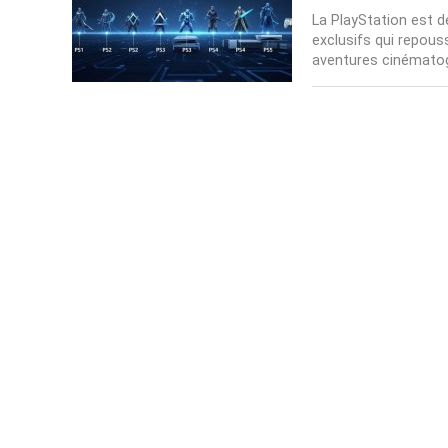
La PlayStation est d
exclusifs qui repouss
aventures cinématogr