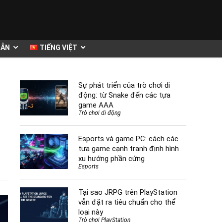
DẪN
TIẾNG VIỆT
Sự phát triển của trò chơi di
động: từ Snake đến các tựa
game AAA
Trò chơi di động
Esports và game PC: cách các
tựa game cạnh tranh định hình
s
xu hướng phần cứng
Esports
Tại sao JRPG trên PlayStation
vẫn đặt ra tiêu chuẩn cho thể
loại này
Trò chơi PlayStation