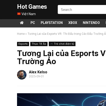
Hot Games
Việt Nam
PC
PLAYSTATION
XBOX
NINTENDO
Home
»
Tương Lai của Esports VR: Thi Đấu trong Các Đấu Trường 
Esports
Thực Tế Ảo
Trò chơi điện tử
Tương Lai của Esports V
Trường Ảo
Alex Kelso
2025-09-01