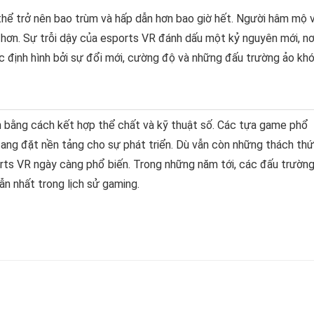
 thể trở nên bao trùm và hấp dẫn hơn bao giờ hết. Người hâm mộ 
 hơn. Sự trỗi dậy của esports VR đánh dấu một kỷ nguyên mới, nơ
ược định hình bởi sự đổi mới, cường độ và những đấu trường ảo kh
h bằng cách kết hợp thể chất và kỹ thuật số. Các tựa game phổ
i đang đặt nền tảng cho sự phát triển. Dù vẫn còn những thách th
orts VR ngày càng phổ biến. Trong những năm tới, các đấu trườn
ẫn nhất trong lịch sử gaming.