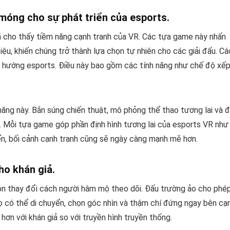
móng cho sự phát triển của esports.
 cho thấy tiềm năng cạnh tranh của VR. Các tựa game này nhấn
iệu, khiến chúng trở thành lựa chọn tự nhiên cho các giải đấu. Cá
ịnh hướng esports. Điều này bao gồm các tính năng như chế độ xế
ăng này. Bắn súng chiến thuật, mô phỏng thể thao tương lai và 
. Mỗi tựa game góp phần định hình tương lai của esports VR như
ển, bối cảnh cạnh tranh cũng sẽ ngày càng mạnh mẽ hơn.
ho khán giả.
còn thay đổi cách người hâm mộ theo dõi. Đấu trường ảo cho phé
Họ có thể di chuyển, chọn góc nhìn và thậm chí đứng ngay bên cạ
hơn với khán giả so với truyền hình truyền thống.