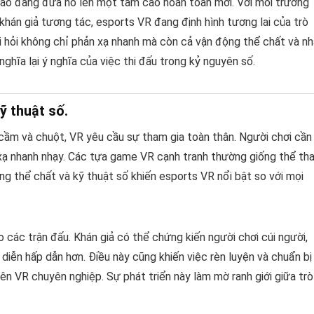
 ảo đang đưa nó lên một tầm cao hoàn toàn mới. Với môi trường
 khán giả tương tác, esports VR đang định hình tương lai của trò
òi hỏi không chỉ phản xạ nhanh mà còn cả vận động thể chất và n
ghĩa lại ý nghĩa của việc thi đấu trong kỷ nguyên số.
ỹ thuật số.
cầm và chuột, VR yêu cầu sự tham gia toàn thân. Người chơi cần
 xạ nhanh nhạy. Các tựa game VR cạnh tranh thường giống thể th
ng thể chất và kỹ thuật số khiến esports VR nổi bật so với mọi
ác trận đấu. Khán giả có thể chứng kiến người chơi cúi người,
 diễn hấp dẫn hơn. Điều này cũng khiến việc rèn luyện và chuẩn bị
iên VR chuyên nghiệp. Sự phát triển này làm mờ ranh giới giữa trò