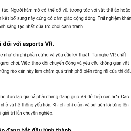
tác. Người hâm mộ có thể cổ vũ, tương tác với vật thể ảo hoặc
ắn kết bổ sung này củng cố cảm giác cộng đồng. Trải nghiệm khá
nh sáng tạo nhất của trò chơi cạnh tranh.
i đối với esports VR.
c như chi phí phần cứng và yêu cầu kỹ thuật. Tai nghe VR chất
gười chơi. Việc theo dõi chuyển động và yêu cầu không gian vật 
ững rào cản này làm chậm quá trình phổ biến rộng rãi của thi đấ
ghe độc lập giá cả phải chăng đang giúp VR dễ tiếp cận hơn. Các
nhỏ và hệ thống yếu hơn. Khi chi phí giảm và sự tiện lợi tăng lên,
giải trí lẫn chuyên nghiệp.
ệp đang bắt đầu hình thành.