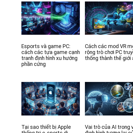
Esports và game PC:
Cách các mod VR m
cách các tựa game cạnh
rộng trò chơi PC tru
tranh định hình xu hướng
thống thành thế giới
phần cứng
Tại sao thiết bị Apple
Vai trò của AI trong 
thống trị e-sports di
định hình tương lai c