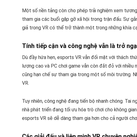
Một số nền tảng còn cho phép trải nghiệm xem tương 
tham gia các buổi gặp gỡ xã hội trong trận đấu. Sự g
giả trong VR có thể trở thành một trong những khía cạ
Tính tiếp cận và công nghệ vẫn là trở ngạ
Dù đầy hứa hẹn, esports VR vẫn đối mặt với thách thứ
lượng cao và PC chơi game vẫn còn đắt đỏ với nhiều n
cũng hạn chế sự tham gia trong một số môi trường. Nh
VR.
Tuy nhiên, công nghệ đang tiến bộ nhanh chóng. Tai n
nhà phát triển đang tối ưu hóa trò chơi cho không gian 
esports VR sẽ dễ dàng tham gia hơn cho cả người chơi 
Các giải đấu và liên minh VR chuyên nghi