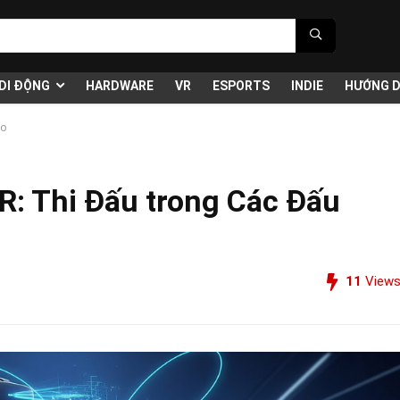
DI ĐỘNG
HARDWARE
VR
ESPORTS
INDIE
HƯỚNG 
Ảo
R: Thi Đấu trong Các Đấu
11
View