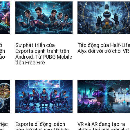
ở
Sự phát triển của
Tác động của Half-Life
yền
Esports cạnh tranh trên
Alyx đối với trò chơi VR
 ảo
Android: Từ PUBG Mobile
đến Free Fire
việc
Esports di động: cách
VR và AR đang tạo ra
ủa
các trò chơi như Mobile
những thế giới mới như