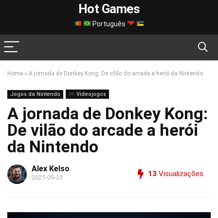
Hot Games
Português
Home
»
A jornada de Donkey Kong: De vilão do arcade a herói da Nintendo
Jogos da Nintendo
Videojogos
A jornada de Donkey Kong:
De vilão do arcade a herói
da Nintendo
Alex Kelso
13
Visualizações
2025-09-23