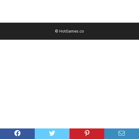
© HotGames.co