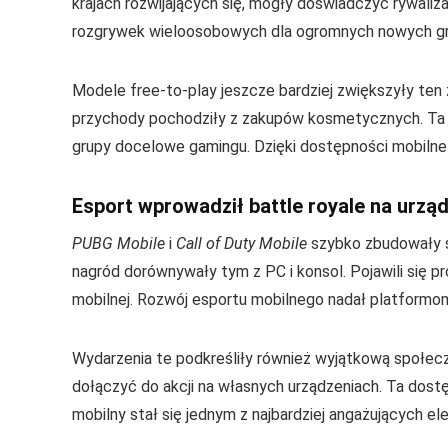
krajach rozwijających się, mogły doświadczyć rywaliza
rozgrywek wieloosobowych dla ogromnych nowych gr
Modele free-to-play jeszcze bardziej zwiększyły ten 
przychody pochodziły z zakupów kosmetycznych. Ta 
grupy docelowe gamingu. Dzięki dostępności mobilne
Esport wprowadził battle royale na urzą
PUBG Mobile
i
Call of Duty Mobile
szybko zbudowały sc
nagród dorównywały tym z PC i konsol. Pojawili się pro
mobilnej. Rozwój esportu mobilnego nadał platform
Wydarzenia te podkreśliły również wyjątkową społeczn
dołączyć do akcji na własnych urządzeniach. Ta dost
mobilny stał się jednym z najbardziej angażujących e