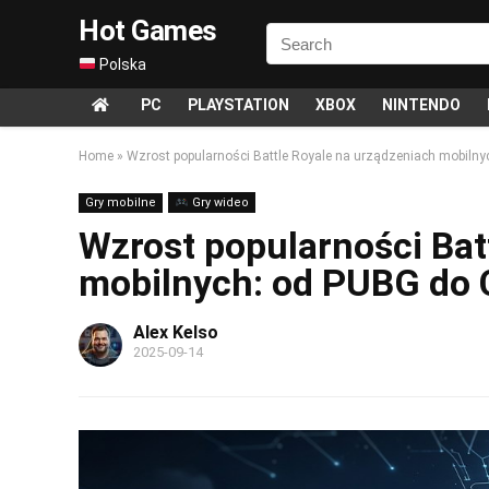
Hot Games
Polska
PC
PLAYSTATION
XBOX
NINTENDO
Home
»
Wzrost popularności Battle Royale na urządzeniach mobilnyc
Gry mobilne
Gry wideo
Wzrost popularności Bat
mobilnych: od PUBG do C
Alex Kelso
2025-09-14