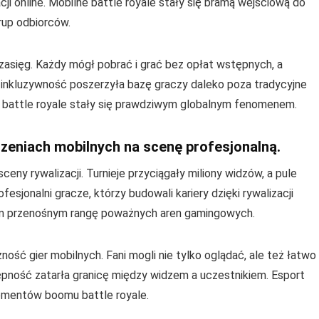
cji online. Mobilne battle royale stały się bramą wejściową do
up odbiorców.
zasięg. Każdy mógł pobrać i grać bez opłat wstępnych, a
inkluzywność poszerzyła bazę graczy daleko poza tradycyjne
 battle royale stały się prawdziwym globalnym fenomenem.
dzeniach mobilnych na scenę profesjonalną.
eny rywalizacji. Turnieje przyciągały miliony widzów, a pule
fesjonalni gracze, którzy budowali kariery dzięki rywalizacji
om przenośnym rangę poważnych aren gamingowych.
ość gier mobilnych. Fani mogli nie tylko oglądać, ale też łatwo
ępność zatarła granicę między widzem a uczestnikiem. Esport
lementów boomu battle royale.