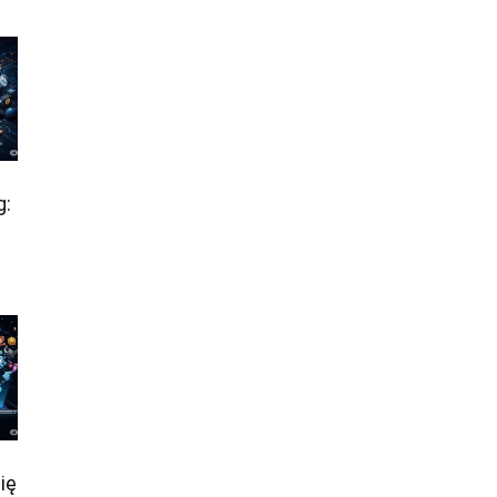
g:
ię