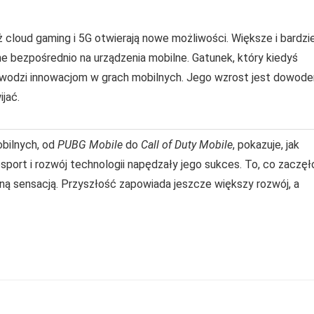
cloud gaming i 5G otwierają nowe możliwości. Większe i bardzie
 bezpośrednio na urządzenia mobilne. Gatunek, który kiedyś
rzewodzi innowacjom w grach mobilnych. Jego wzrost jest dowod
ijać.
obilnych, od
PUBG Mobile
do
Call of Duty Mobile
, pokazuje, jak
port i rozwój technologii napędzały jego sukces. To, co zaczęł
lną sensacją. Przyszłość zapowiada jeszcze większy rozwój, a