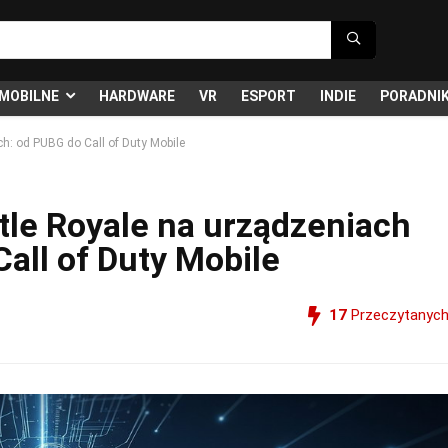
MOBILNE
HARDWARE
VR
ESPORT
INDIE
PORADNIK
h: od PUBG do Call of Duty Mobile
tle Royale na urządzeniach
all of Duty Mobile
17
Przeczytanyc