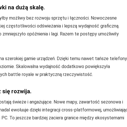
ki na dużą skalę.
byłby możliwy bez rozwoju sprzętu i łączności. Nowoczesne
ej częstotliwości odświeżania i lepszą wydajność graficzną.
o zmniejszyło opóźnienia i lagi. Razem te postępy umożliwiły
na szerokiej gamie urządzeń. Dzięki temu nawet tańsze telefony
oziomie. Skalowalna wydajność dodatkowo powiększyła
nych battle royale w praktyczną rzeczywistość.
 się rozwija.
ozostają świeże i angażujące. Nowe mapy, zawartość sezonowa i
dal ewoluuje dzięki integracji cross-platformowej, umożliwiają
i PC. To jeszcze bardziej zaciera granice między ekosystemami