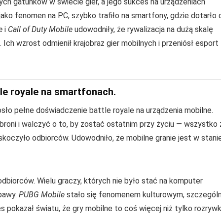
cych gatunków w świecie gier, a jego sukces na urządzeniach
jako fenomen na PC, szybko trafiło na smartfony, gdzie dotarło 
e
i
Call of Duty Mobile
udowodniły, że rywalizacja na dużą skalę
Ich wzrost odmienił krajobraz gier mobilnych i przeniósł esport
e royale na smartfonach.
sło pełne doświadczenie battle royale na urządzenia mobilne.
oni i walczyć o to, by zostać ostatnim przy życiu — wszystko 
koczyło odbiorców. Udowodniło, że mobilne granie jest w stani
biorców. Wielu graczy, których nie było stać na komputer
bawy.
PUBG Mobile
stało się fenomenem kulturowym, szczególn
es pokazał światu, że gry mobilne to coś więcej niż tylko rozryw