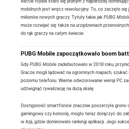
Battle royale stało się jednym z najbardziej dominują
mobilnych jest wręcz rewolucyjny. To, co zaczęło się 
milionów nowych graczy. Tytuły takie jak
PUBG Mobil
może rozwijać się także na urządzeniach przenośnych. 
do rąk graczy na całym świecie.
PUBG Mobile zapoczątkowało boom battl
Gdy
PUBG Mobile
zadebiutowało w 2018 roku, przynio
Gracze mogli lądować na ogromnych mapach, szukać br
poziomu telefonu. Wierne odwzorowanie wersji PC zas
udźwignąć rywalizację na dużą skalę.
Dostępność smartfonów znacznie poszerzyła grono od
gamingowy czy konsolę, mogło teraz dołączyć do za
w Azji, gdzie dominowało rankingi aplikacji. Jego sukc