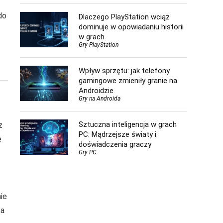
do
Dlaczego PlayStation wciąż
dominuje w opowiadaniu historii
w grach
Gry PlayStation
Wpływ sprzętu: jak telefony
gamingowe zmieniły granie na
Androidzie
Gry na Androida
Sztuczna inteligencja w grach
z
PC: Mądrzejsze światy i
e
doświadczenia graczy
Gry PC
ie
ka