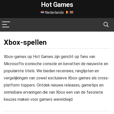
Hot Games
Nederlands
Xbox-spellen
Xbox-games op Hot Games zijn gericht op fans van
Microsofts iconische console en bevatten de nieuwste en
populairste titels. We bieden recensies, ranglijsten en
vergelijkingen van zowel exclusieve Xbox-games als cross-
platform toppers. Ontdek nieuwe releases, gametips en
onmisbare ervaringen die van Xbox een van de favoriete
keuzes maken voor gamers wereldwijd.