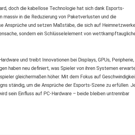
d, doch die kabellose Technologie hat sich dank Esports-
en massiv in die Reduzierung von Paketverlusten und die
diese Ansprüche und setzen Maßstäbe, die sich auf Heimnetzwerk
ebensache, sondern ein Schlüsselelement von wettkampftauglich
ardware und treibt Innovationen bei Displays, GPUs, Peripherie,
en haben neu definiert, was Spieler von ihren Systemen erwarte
sspieler gleichermaßen höher. Mit dem Fokus auf Geschwindigkei
signs ständig, um die Ansprüche der Esports-Szene zu erfüllen. J
ird sein Einfluss auf PC-Hardware – beide bleiben untrennbar