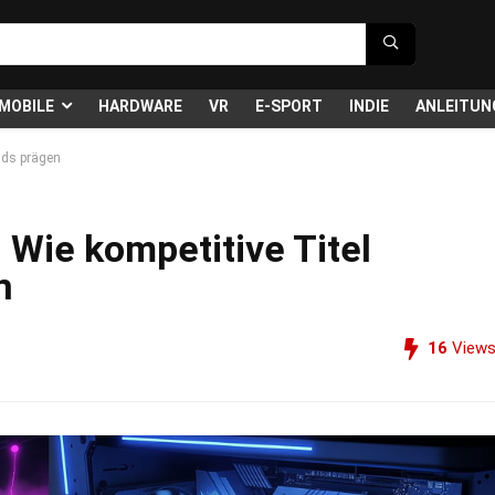
MOBILE
HARDWARE
VR
E-SPORT
INDIE
ANLEITUN
nds prägen
Wie kompetitive Titel
n
16
View