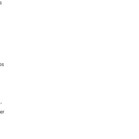
s
ps
-
ler