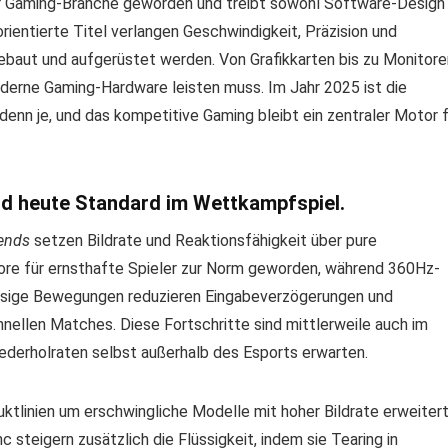
 der Gaming-Branche geworden und treibt sowohl Software-Design
entierte Titel verlangen Geschwindigkeit, Präzision und
 gebaut und aufgerüstet werden. Von Grafikkarten bis zu Monitore
derne Gaming-Hardware leisten muss. Im Jahr 2025 ist die
nn je, und das kompetitive Gaming bleibt ein zentraler Motor f
nd heute Standard im Wettkampfspiel.
ends
setzen Bildrate und Reaktionsfähigkeit über pure
ore für ernsthafte Spieler zur Norm geworden, während 360Hz-
üssige Bewegungen reduzieren Eingabeverzögerungen und
chnellen Matches. Diese Fortschritte sind mittlerweile auch im
derholraten selbst außerhalb des Esports erwarten.
uktlinien um erschwingliche Modelle mit hoher Bildrate erweitert
teigern zusätzlich die Flüssigkeit, indem sie Tearing in