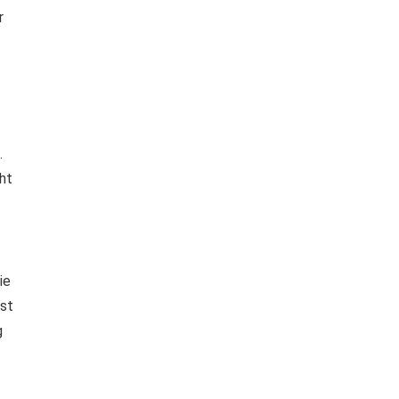
r
.
ht
ie
bst
g