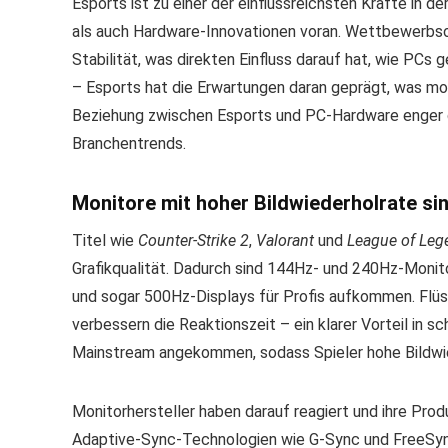
Esports ist zu einer der einflussreichsten Kräfte in
als auch Hardware-Innovationen voran. Wettbewerbsori
Stabilität, was direkten Einfluss darauf hat, wie PCs
– Esports hat die Erwartungen daran geprägt, was mo
Beziehung zwischen Esports und PC-Hardware enger de
Branchentrends.
Monitore mit hoher Bildwiederholrate si
Titel wie
Counter-Strike 2
,
Valorant
und
League of Leg
Grafikqualität. Dadurch sind 144Hz- und 240Hz-Monit
und sogar 500Hz-Displays für Profis aufkommen. Fl
verbessern die Reaktionszeit – ein klarer Vorteil in s
Mainstream angekommen, sodass Spieler hohe Bildwie
Monitorhersteller haben darauf reagiert und ihre Prod
Adaptive-Sync-Technologien wie G-Sync und FreeSync s