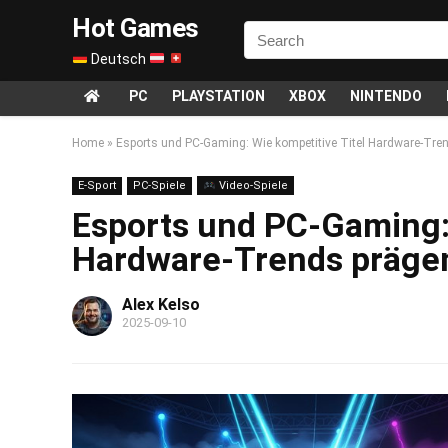
Hot Games
Deutsch
PC
PLAYSTATION
XBOX
NINTENDO
Home
»
Esports und PC-Gaming: Wie kompetitive Titel Hardware-Tre
E-Sport
PC-Spiele
Video-Spiele
Esports und PC-Gaming: 
Hardware-Trends präge
Alex Kelso
2025-09-10