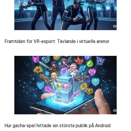
Framtiden för VR-esport: Tävlande i virtuella arenor
Hur gacha-spel hittade sin största publik på Android