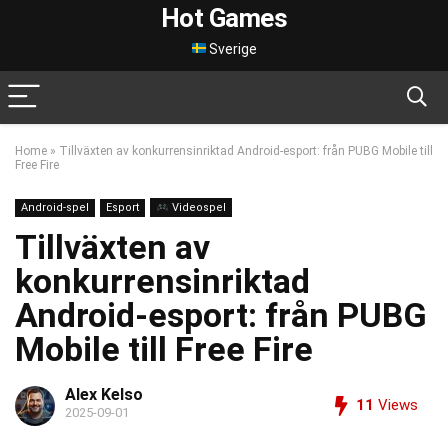
Hot Games
Sverige
Home
»
Tillväxten av konkurrensinriktad Android-esport: från PUBG Mobile till
Free Fire
Android-spel
Esport
Videospel
Tillväxten av
konkurrensinriktad
Android-esport: från PUBG
Mobile till Free Fire
Alex Kelso
11
Views
2025-09-01