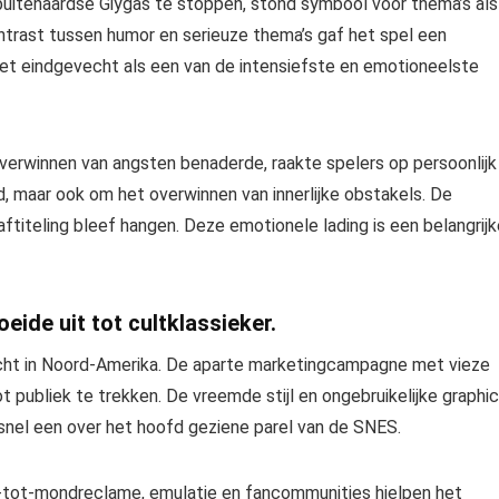
 buitenaardse Giygas te stoppen, stond symbool voor thema’s als
trast tussen humor en serieuze thema’s gaf het spel een
het eindgevecht als een van de intensiefste en emotioneelste
verwinnen van angsten benaderde, raakte spelers op persoonlijk
d, maar ook om het overwinnen van innerlijke obstakels. De
ftiteling bleef hangen. Deze emotionele lading is een belangrijk
ide uit tot cultklassieker.
ht in Noord-Amerika. De aparte marketingcampagne met vieze
 publiek te trekken. De vreemde stijl en ongebruikelijke graphi
snel een over het hoofd geziene parel van de SNES.
d-tot-mondreclame, emulatie en fancommunities hielpen het