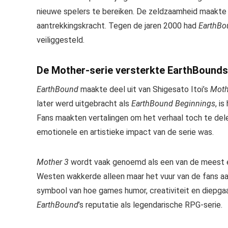
nieuwe spelers te bereiken. De zeldzaamheid maakte 
aantrekkingskracht. Tegen de jaren 2000 had
EarthBo
veiliggesteld.
De Mother-serie versterkte EarthBounds 
EarthBound
maakte deel uit van Shigesato Itoi’s
Moth
later werd uitgebracht als
EarthBound Beginnings
, i
Fans maakten vertalingen om het verhaal toch te dele
emotionele en artistieke impact van de serie was.
Mother 3
wordt vaak genoemd als een van de meest e
Westen wakkerde alleen maar het vuur van de fans aa
symbool van hoe games humor, creativiteit en diepg
EarthBound
’s reputatie als legendarische RPG-serie.