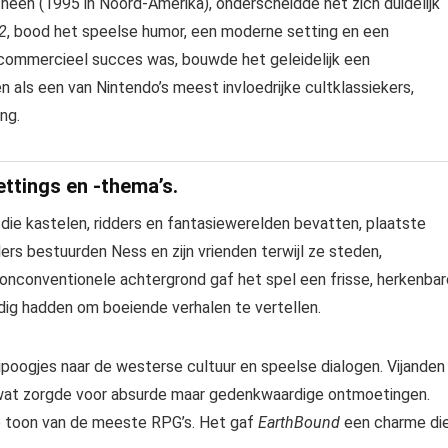
een (1995 in Noord-Amerika), onderscheidde het zich duidelijk
2
, bood het speelse humor, een moderne setting en een
n commercieel succes was, bouwde het geleidelijk een
als een van Nintendo’s meest invloedrijke cultklassiekers,
ng.
ttings en -thema’s.
, die kastelen, ridders en fantasiewerelden bevatten, plaatste
rs bestuurden Ness en zijn vrienden terwijl ze steden,
onconventionele achtergrond gaf het spel een frisse, herkenbar
ig hadden om boeiende verhalen te vertellen.
ipoogjes naar de westerse cultuur en speelse dialogen. Vijanden
, wat zorgde voor absurde maar gedenkwaardige ontmoetingen.
e toon van de meeste RPG’s. Het gaf
EarthBound
een charme di