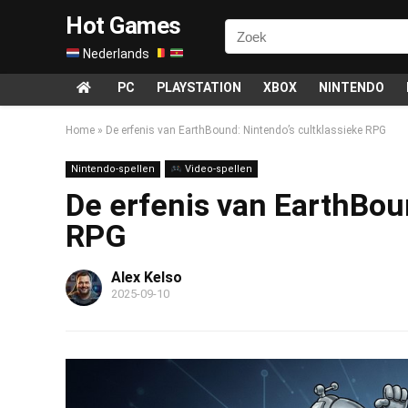
Hot Games
Nederlands
PC
PLAYSTATION
XBOX
NINTENDO
Home
»
De erfenis van EarthBound: Nintendo’s cultklassieke RPG
Nintendo-spellen
Video-spellen
De erfenis van EarthBou
RPG
Alex Kelso
2025-09-10