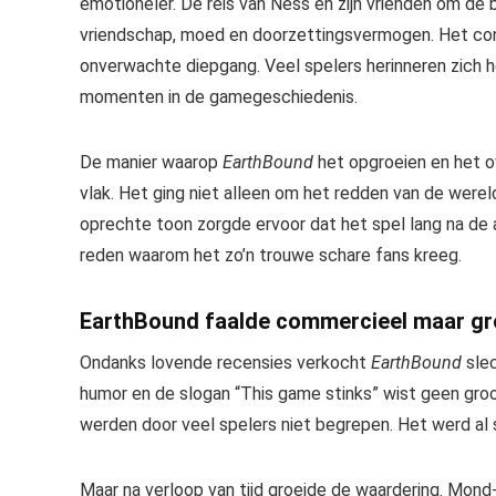
emotioneler. De reis van Ness en zijn vrienden om de
vriendschap, moed en doorzettingsvermogen. Het con
onverwachte diepgang. Veel spelers herinneren zich 
momenten in de gamegeschiedenis.
De manier waarop
EarthBound
het opgroeien en het o
vlak. Het ging niet alleen om het redden van de werel
oprechte toon zorgde ervoor dat het spel lang na de a
reden waarom het zo’n trouwe schare fans kreeg.
EarthBound faalde commercieel maar groe
Ondanks lovende recensies verkocht
EarthBound
slec
humor en de slogan “This game stinks” wist geen groot
werden door veel spelers niet begrepen. Het werd al 
Maar na verloop van tijd groeide de waardering. Mon