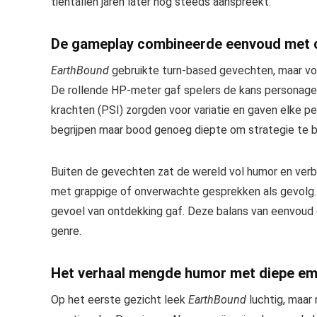
tientallen jaren later nog steeds aanspreekt.
De gameplay combineerde eenvoud met cr
EarthBound
gebruikte turn-based gevechten, maar v
De rollende HP-meter gaf spelers de kans personage
krachten (PSI) zorgden voor variatie en gaven elke 
begrijpen maar bood genoeg diepte om strategie te b
Buiten de gevechten zat de wereld vol humor en verb
met grappige of onverwachte gesprekken als gevolg. 
gevoel van ontdekking gaf. Deze balans van eenvoud 
genre.
Het verhaal mengde humor met diepe em
Op het eerste gezicht leek
EarthBound
luchtig, maar