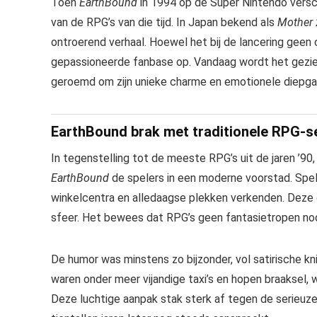
Toen
EarthBound
in 1994 op de Super Nintendo versch
van de RPG’s van die tijd. In Japan bekend als
Mother 
ontroerend verhaal. Hoewel het bij de lancering gee
gepassioneerde fanbase op. Vandaag wordt het gezien 
geroemd om zijn unieke charme en emotionele diepga
EarthBound brak met traditionele RPG-se
In tegenstelling tot de meeste RPG’s uit de jaren ’90
EarthBound
de spelers in een moderne voorstad. Spele
winkelcentra en alledaagse plekken verkenden. Deze 
sfeer. Het bewees dat RPG’s geen fantasietropen nod
De humor was minstens zo bijzonder, vol satirische kn
waren onder meer vijandige taxi’s en hopen braaksel
Deze luchtige aanpak stak sterk af tegen de serieuz