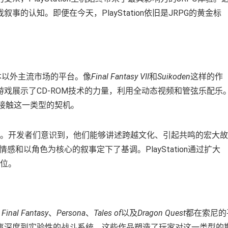
的认知。即便在今天，PlayStation依旧是JRPG的黄金标
入日本以外主流市场的平台。像
Final Fantasy VII
和
Suikoden
这样的作
戏展示了CD-ROM技术的力量，利用全动态视频和管弦乐配乐
一次接触这一类型的契机。
统。开发者们意识到，他们能够讲述跨越文化、引起共鸣的宏大故
感和以角色为核心的叙事定下了基调。PlayStation通过扩大
地位。
。
。
Final Fantasy
、
Persona
、
Tales of
以及
Dragon Quest
都在索尼的
事深度到实验性的战斗系统。这些作品塑造了玩家对这一类型的