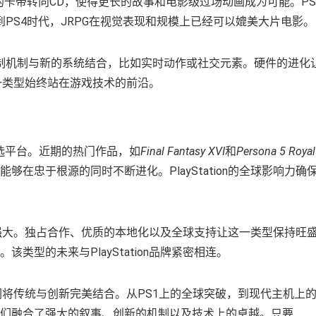
的卡带转向CD，使得更长的故事和电影级过场动画成为可能。PS
PS4时代，JRPG在视觉表现和规模上已经可以媲美大片电影。
制机制与新的系统结合，比如实时动作或社交元素。硬件的进化
保这一类型始终站在游戏技术的前沿。
者的首选平台。近期的热门作品，如
Final Fantasy XVI
和
Persona 5 Royal
够在忠于根源的同时不断进化。PlayStation的全球影响力确
态系统的强大。独占合作、优质的本地化以及全球支持让这一类型保持旺
类型的未来与PlayStation品牌紧密相连。
因为它们将传统与创新完美结合。从PS1上的全球突破，到现代主机上
它们融合了强大的叙事、创新的机制以及技术上的卓越。只要