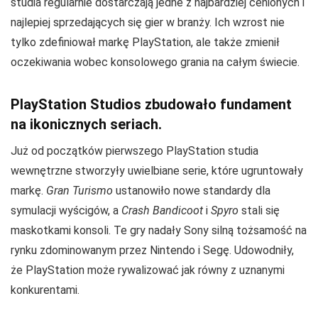
studia regularnie dostarczają jedne z najbardziej cenionych i
najlepiej sprzedających się gier w branży. Ich wzrost nie
tylko zdefiniował markę PlayStation, ale także zmienił
oczekiwania wobec konsolowego grania na całym świecie.
PlayStation Studios zbudowało fundament
na ikonicznych seriach.
Już od początków pierwszego PlayStation studia
wewnętrzne stworzyły uwielbiane serie, które ugruntowały
markę.
Gran Turismo
ustanowiło nowe standardy dla
symulacji wyścigów, a
Crash Bandicoot
i
Spyro
stali się
maskotkami konsoli. Te gry nadały Sony silną tożsamość na
rynku zdominowanym przez Nintendo i Segę. Udowodniły,
że PlayStation może rywalizować jak równy z uznanymi
konkurentami.