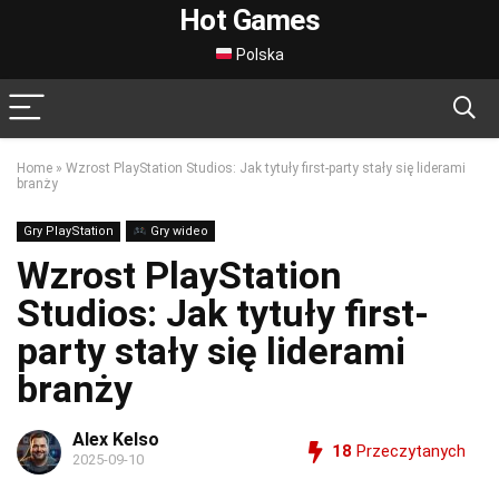
Hot Games
Polska
Home
»
Wzrost PlayStation Studios: Jak tytuły first-party stały się liderami
branży
Gry PlayStation
Gry wideo
Wzrost PlayStation
Studios: Jak tytuły first-
party stały się liderami
branży
Alex Kelso
18
Przeczytanych
2025-09-10