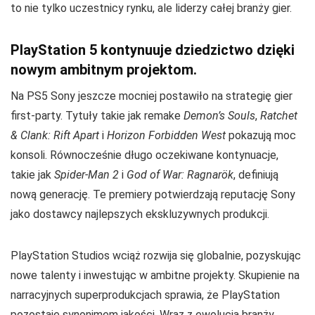
to nie tylko uczestnicy rynku, ale liderzy całej branży gier.
PlayStation 5 kontynuuje dziedzictwo dzięki
nowym ambitnym projektom.
Na PS5 Sony jeszcze mocniej postawiło na strategię gier
first-party. Tytuły takie jak remake
Demon’s Souls
,
Ratchet
& Clank: Rift Apart
i
Horizon Forbidden West
pokazują moc
konsoli. Równocześnie długo oczekiwane kontynuacje,
takie jak
Spider-Man 2
i
God of War: Ragnarök
, definiują
nową generację. Te premiery potwierdzają reputację Sony
jako dostawcy najlepszych ekskluzywnych produkcji.
PlayStation Studios wciąż rozwija się globalnie, pozyskując
nowe talenty i inwestując w ambitne projekty. Skupienie na
narracyjnych superprodukcjach sprawia, że PlayStation
pozostaje synonimem jakości. Wraz z ewolucją branży