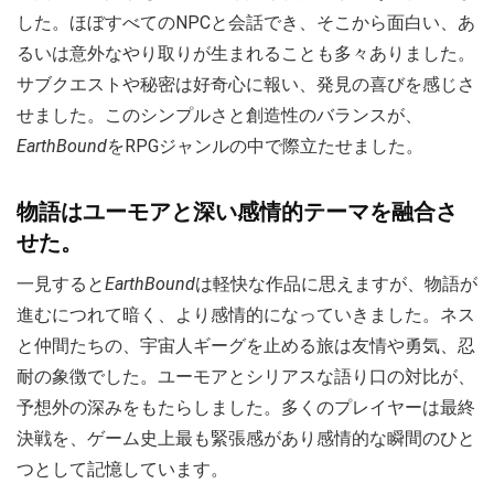
した。ほぼすべてのNPCと会話でき、そこから面白い、あ
るいは意外なやり取りが生まれることも多々ありました。
サブクエストや秘密は好奇心に報い、発見の喜びを感じさ
せました。このシンプルさと創造性のバランスが、
EarthBound
をRPGジャンルの中で際立たせました。
物語はユーモアと深い感情的テーマを融合さ
せた。
一見すると
EarthBound
は軽快な作品に思えますが、物語が
進むにつれて暗く、より感情的になっていきました。ネス
と仲間たちの、宇宙人ギーグを止める旅は友情や勇気、忍
耐の象徴でした。ユーモアとシリアスな語り口の対比が、
予想外の深みをもたらしました。多くのプレイヤーは最終
決戦を、ゲーム史上最も緊張感があり感情的な瞬間のひと
つとして記憶しています。