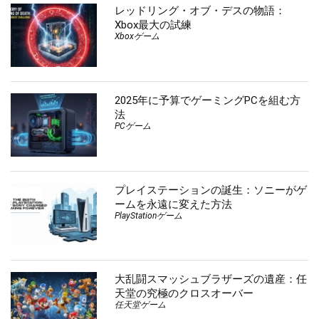
レッドリング・オブ・デスの物語：
Xbox最大の試練
Xboxゲーム
2025年に予算でゲーミングPCを組む方
法
PCゲーム
プレイステーションの誕生：ソニーがゲ
ームを永遠に変えた方法
PlayStationゲーム
大乱闘スマッシュブラザーズの遺産：任
天堂の究極のクロスオーバー
任天堂ゲーム