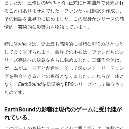
ましたが、三作目の
Mother 3
は正式に日本国外で発売され
ることはありませんでした。ファンたちは翻訳を作成し、
その物語を世界中に広めました。この献身がシリーズの感
情的・芸術的な影響力を物語っています。
特に
Mother 3
は、史上最も感情的に強烈なRPGのひとつと
してよく挙げられます。西洋での不在は、ファンたちのシ
リーズ存続への決意をさらに強めました。三部作全体は、
ゲームがユーモアと創造性、そして深いストーリーテリン
グを融合できることの象徴となりました。これらが一体と
なり、
EarthBound
を伝説的なRPGシリーズとして確立させ
たのです。
EarthBoundの影響は現代のゲームに受け継が
れている。
このゲームの奇抜なユーモアと心に響く語りは、無数のイ