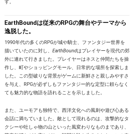
す。
EarthBoundは従来のRPGの舞台やテーマから
逸脱した。
1990年代の多くのRPGが城や騎士、ファンタジー世界を
描いていたのに対し、
EarthBound
はプレイヤーを現代の郊
外に連れて行きました。プレイヤーはネスと仲間たちを操
作し、町やショッピングモール、日常的な場所を探索しま
した。この型破りな背景がゲームに新鮮さと親しみやすさ
を与え、RPGが必ずしもファンタジー的な定型に頼らなく
ても魅力的な物語を語れることを示しました。
また、ユーモアも独特で、西洋文化への風刺や遊び心ある
会話に満ちていました。敵として現れるのは、攻撃的なタ
クシーや吐しゃ物の山といった風変わりなものまであり、