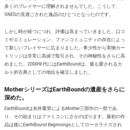
多くのプレイヤーに理解されませんでした。こうして、
SNESの見過ごされた逸品のひとつとなったのです。
しかし時が経つにつれ、評価は高まっていきました。口コ
ミやエミュレーション、ファンコミュニティの存在によっ
て新しいプレイヤーに広まりました。希少性から実物カー
トリッジは非常に高値で取引され、その神秘性をさらに高
めました。2000年代には
EarthBound
は、最も愛されるカ
ルト的古典としての地位を確立しました。
MotherシリーズはEarthBoundの遺産をさらに
深めた。
EarthBound
は糸井重里による
Mother
三部作の一部であ
り、その始まりはファミコンにさかのぼります。最初の作
品は後に
EarthBound Beginnings
としてローカライズされ