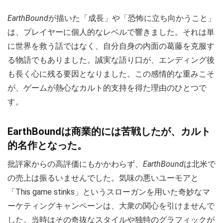
EarthBound
が描いた「成長」や「恐怖に立ち向かうこと」
は、プレイヤーに個人的なレベルで響きました。それは単
に世界を救う話ではなく、自分自身の内面の葛藤を克服す
る物語でもありました。誠実な語り口が、エンディング後
も長く心に残る要因となりました。この感情的な重みこそ
が、ゲームが熱心なカルト的支持を得た理由のひとつで
す。
EarthBoundは商業的には苦戦したが、カルト
的名作となった。
批評家からの高評価にもかかわらず、
EarthBound
は北米で
の売上は振るいませんでした。気味の悪いユーモアと
「This game stinks」というスローガンを用いた奇妙なマ
ーケティングキャンペーンは、大衆の関心を引けませんで
した。当時はその奇抜なスタイルや独特のグラフィックが