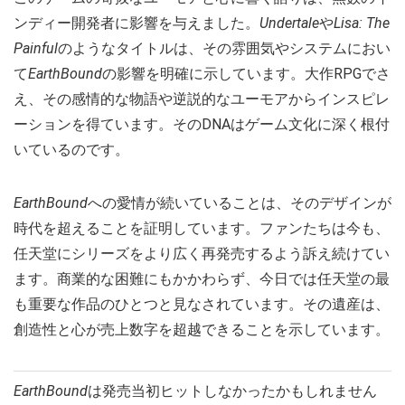
ンディー開発者に影響を与えました。
Undertale
や
Lisa: The
Painful
のようなタイトルは、その雰囲気やシステムにおい
て
EarthBound
の影響を明確に示しています。大作RPGでさ
え、その感情的な物語や逆説的なユーモアからインスピレ
ーションを得ています。そのDNAはゲーム文化に深く根付
いているのです。
EarthBound
への愛情が続いていることは、そのデザインが
時代を超えることを証明しています。ファンたちは今も、
任天堂にシリーズをより広く再発売するよう訴え続けてい
ます。商業的な困難にもかかわらず、今日では任天堂の最
も重要な作品のひとつと見なされています。その遺産は、
創造性と心が売上数字を超越できることを示しています。
EarthBound
は発売当初ヒットしなかったかもしれません