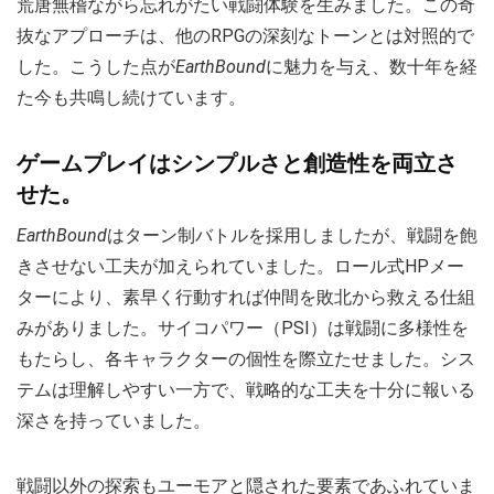
荒唐無稽ながら忘れがたい戦闘体験を生みました。この奇
抜なアプローチは、他のRPGの深刻なトーンとは対照的で
した。こうした点が
EarthBound
に魅力を与え、数十年を経
た今も共鳴し続けています。
ゲームプレイはシンプルさと創造性を両立さ
せた。
EarthBound
はターン制バトルを採用しましたが、戦闘を飽
きさせない工夫が加えられていました。ロール式HPメー
ターにより、素早く行動すれば仲間を敗北から救える仕組
みがありました。サイコパワー（PSI）は戦闘に多様性を
もたらし、各キャラクターの個性を際立たせました。シス
テムは理解しやすい一方で、戦略的な工夫を十分に報いる
深さを持っていました。
戦闘以外の探索もユーモアと隠された要素であふれていま