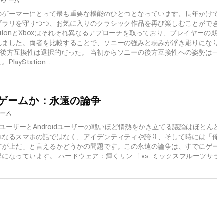
ionゲーム
のゲーマーにとって最も重要な機能のひとつとなっています。長年かけ
ブラリを守りつつ、お気に入りのクラシック作品を再び楽しむことがで
tationとXboxはそれぞれ異なるアプローチを取っており、プレイヤーの
れました。両者を比較することで、ソニーの強みと弱みが浮き彫りにな
tionの後方互換性は選択的だった。 当初からソニーの後方互換性への姿勢は
yStation ...
oidゲームか：永遠の論争
ゲーム
SユーザーとAndroidユーザーの戦いほど情熱をかき立てる議論はほとん
単なるスマホの話ではなく、アイデンティティや誇り、そして時には「
方が上だ」と言えるかどうかの問題です。この永遠の論争は、すでにゲ
になっています。 ハードウェア：輝くリンゴ vs. ミックスフルーツサ