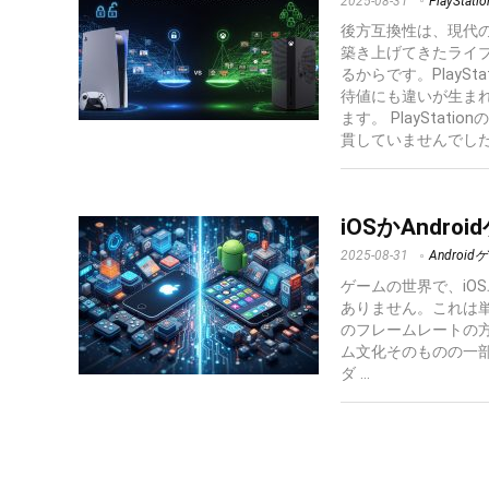
2025-08-31
PlayStat
後方互換性は、現代
築き上げてきたライ
るからです。PlayS
待値にも違いが生ま
ます。 PlaySta
貫していませんでした。Pla
iOSかAndr
2025-08-31
Android
ゲームの世界で、iO
ありません。これは
のフレームレートの
ム文化そのものの一部
ダ ...