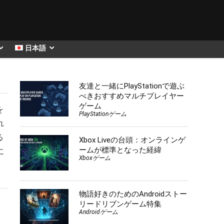
日本語
友達と一緒にPlayStationで遊ぶ
べきおすすめマルチプレイヤー
ゲーム
を
PlayStationゲーム
れ
る
Xbox Liveの台頭：オンラインゲ
ームが標準となった経緯
に
Xboxゲーム
物語好きのためのAndroidストー
リードリブンゲーム特集
Androidゲーム