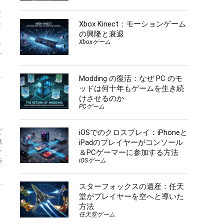
て
Xbox Kinect：モーションゲーム
き
の興隆と衰退
期
Xboxゲーム
り
一
Modding の復活：なぜ PC のモ
ッドは何十年もゲームを生き続
けさせるのか
PCゲーム
ど
iOSでのクロスプレイ：iPhoneと
俺
iPadのプレイヤーがコンソール
ー
＆PCゲーマーに参加する方法
iOSゲーム
ラ
スターフォックスの遺産：任天
堂がプレイヤーを空へと導いた
方法
任天堂ゲーム