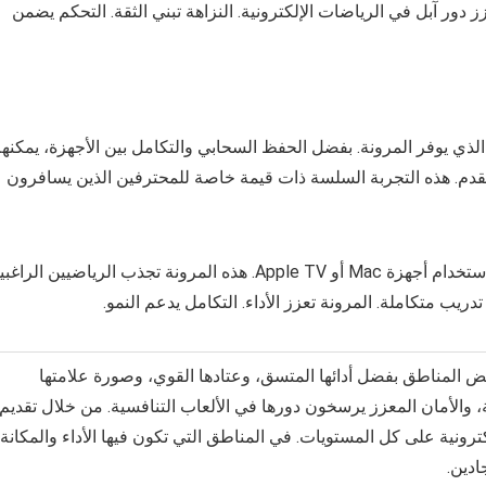
 دور آبل في الرياضات الإلكترونية. النزاهة تبني الثقة. التحكم يضمن
ي الذي يوفر المرونة. بفضل الحفظ السحابي والتكامل بين الأجهزة، يمكنه
لتقدم. هذه التجربة السلسة ذات قيمة خاصة للمحترفين الذين يسافرون
كما يسهل النظام البيئي البث والتسجيل وتحليل المباريات باستخدام أجهزة Mac أو Apple TV. هذه المرونة تجذب الرياضيين الر
دريب متكاملة. المرونة تعزز الأداء. التكامل يدعم النمو.
عض المناطق بفضل أدائها المتسق، وعتادها القوي، وصورة علامتها
فية، والأمان المعزز يرسخون دورها في الألعاب التنافسية. من خلال تقديم
إلكترونية على كل المستويات. في المناطق التي تكون فيها الأداء والمكانة