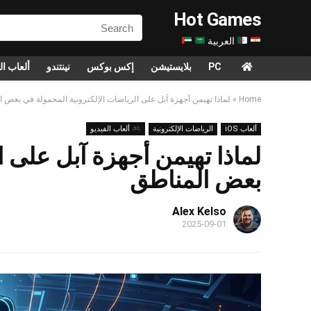
Hot Games
العربية
PC
بلايستيشن
إكس بوكس
نينتندو
ألعاب ال
Home
»
لماذا تهيمن أجهزة آبل على الرياضات الإلكترونية المحمولة في بعض 
ألعاب iOS
الرياضات الإلكترونية
ألعاب الفيديو
لماذا تهيمن أجهزة آبل على ا
بعض المناطق
Alex Kelso
2025-09-01