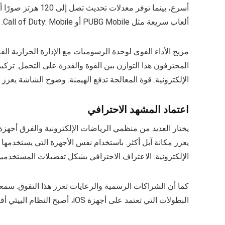
أسرع، بينما توفر م
ألعاب سريعة مثل PUBG Mobile أو Call of Duty: Mobile. العتاد يصبح سلاحًا في الرياضات الإلكترونية.
مزيج الأداء القوي لوحدة الرسوميات مع الإدارة الحرارية ال
المحترفون هذا التوازن بين القوة والقدرة على التحمل. تركيز 
الإلكترونية. قوة المعالجة تدفع الهيمنة. وضوح الشاشة يعزز ا
اعتماد المشهد الاحترافي
يختار العديد من منظمي الرياضات الإلكترونية والفرق أجهزة آب
يعزز مكانة آبل أكثر. باستخدام نفس الأجهزة التي يستخدمها
الإلكترونية. الاعتراف الاحترافي يشكل تفضيلات المستخدمين
كما أن الشراكات الرسمية والرعايات تعزز هذا التفوق. سمعة آ
البطولات التي تعتمد على أجهزة iOS، أصبح النظام البيئي أقوى بطبيعته. دعم المحترفين يولد الثقة. المعايير تؤثر على الاختيار.