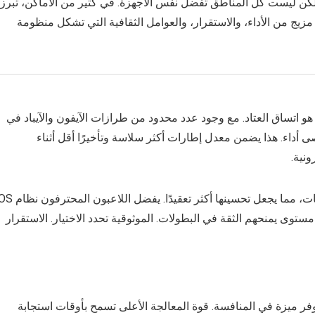
لكن ليست كل المناطق تفضل نفس الأجهزة. في كثير من الأماكن، تبرز
مزيج من الأداء، والاستقرار، والعوامل الثقافية التي تشكل منظومة
 هو اتساق العتاد. مع وجود عدد محدود من طرازات الآيفون والآيباد في
أداء. هذا يضمن معدل إطارات أكثر سلاسة وتأخيرًا أقل أثناء
ونية.
على النقيض، تختلف أجهزة أندرويد بشكل كبير في المواصفات، مما يجعل تحسينها أكثر تعقيدًا. يفض
توى يمنحهم الثقة في البطولات. الموثوقية تحدد الاختيار. الاستقرار
ئح آبل المخصصة من سلسلة A وشاشات ProMotion توفر ميزة في المنافسة. قوة المعالجة الأعلى تسمح بأوقات استجابة