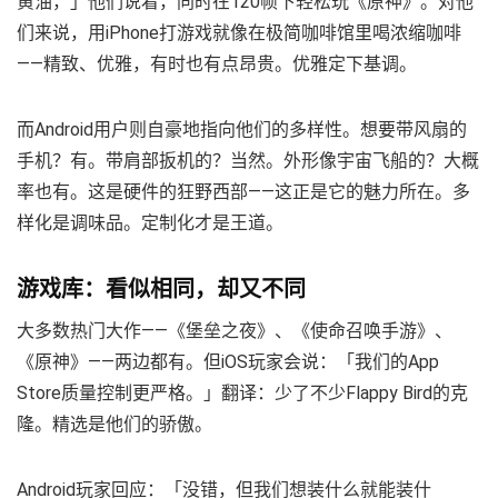
黄油，」他们说着，同时在120帧下轻松玩《原神》。对他
们来说，用iPhone打游戏就像在极简咖啡馆里喝浓缩咖啡
——精致、优雅，有时也有点昂贵。优雅定下基调。
而Android用户则自豪地指向他们的多样性。想要带风扇的
手机？有。带肩部扳机的？当然。外形像宇宙飞船的？大概
率也有。这是硬件的狂野西部——这正是它的魅力所在。多
样化是调味品。定制化才是王道。
游戏库：看似相同，却又不同
大多数热门大作——《堡垒之夜》、《使命召唤手游》、
《原神》——两边都有。但iOS玩家会说：「我们的App
Store质量控制更严格。」翻译：少了不少Flappy Bird的克
隆。精选是他们的骄傲。
Android玩家回应：「没错，但我们想装什么就能装什