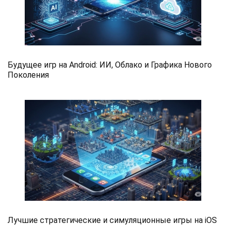
Будущее игр на Android: ИИ, Облако и Графика Нового
Поколения
Лучшие стратегические и симуляционные игры на iOS