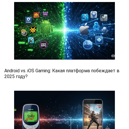
Android vs. iOS Gaming: Какая платформа побеждает в
2025 году?