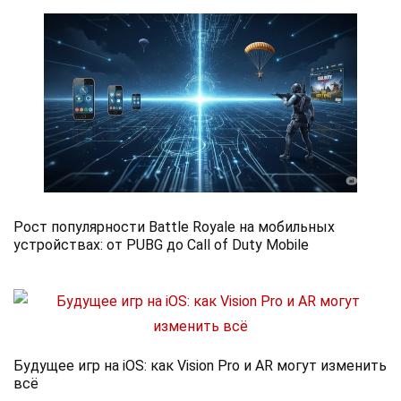
Рост популярности Battle Royale на мобильных
устройствах: от PUBG до Call of Duty Mobile
Будущее игр на iOS: как Vision Pro и AR могут изменить
всё