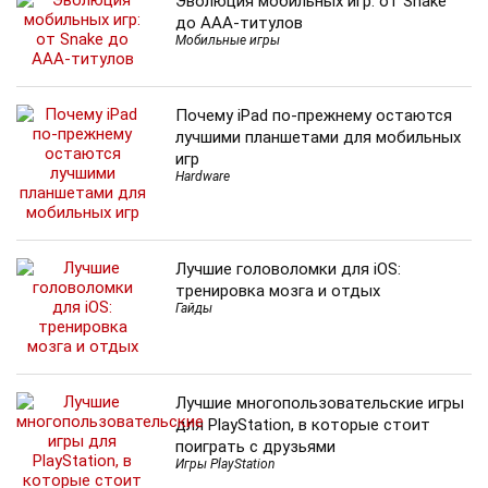
Эволюция мобильных игр: от Snake
до ААА-титулов
Мобильные игры
Почему iPad по-прежнему остаются
лучшими планшетами для мобильных
игр
Hardware
Лучшие головоломки для iOS:
тренировка мозга и отдых
Гайды
Лучшие многопользовательские игры
для PlayStation, в которые стоит
поиграть с друзьями
Игры PlayStation