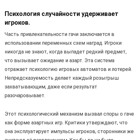
Психология случайности удерживает
игроков.
Часть привлекательности гачи заключается в
использовании переменных схем наград. Игроки
никогда не знают, когда выпадет редкий предмет,
что вызывает ожидание и азарт. Эта система
отражает психологию игровых автоматов и лотерей.
Непредсказуемость делает каждый розыгрыш
захватывающим, даже если результат
разочаровывает.
Этот психологический механизм вызвал споры о гаче
как форме азартных игр. Критики утверждают, что
она эксплуатирует импульсы игроков, сторонники же