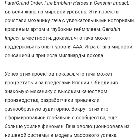
Fate/Grand Order
,
Fire Emblem Heroes
и
Genshin Impact
,
вывели жанр на мировой уровень. Эти проекты
сочетали механику гача с увлекательными историями,
красивым артом и глубоким геймплеем.
Genshin
Impact
, в частности, доказал, что гача может
поддерживать опыт уровня AAA. Игра стала мировой
сенсацией и принесла миллиарды дохода.
Успех этих проектов показал, что гача может
процветать и за пределами Японии. Объединив
знакомую механику с высоким качеством
производства, разработчики привлекли
разнообразную аудиторию. Вокруг этих игр
сформировались глобальные сообщества, ещё
больше усилив феномен. Гача эволюционировала из
нишевой системы в модель массового успеха.