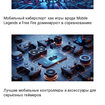
Мобильный киберспорт: как игры вроде Mobile
Legends и Free Fire доминируют в соревнованиях
Лучшие мобильные контроллеры и аксессуары для
серьёзных геймеров