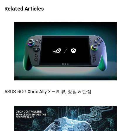
Related Articles
ASUS ROG Xbox Ally X – 리뷰, 장점 & 단점