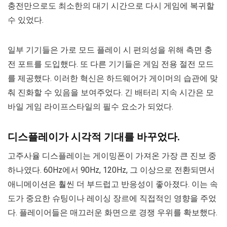
충전만으로도 최소한의 대기 시간으로 다시 게임에 복귀할
수 있었다.
일부 기기들은 가로 모드 플레이 시 편의성을 위해 측면 충
전 포트를 도입했다. 또 다른 기기들은 게임 전용 절전 모드
를 제공했다. 이러한 혁신은 하드웨어가 게이머의 습관에 맞
춰 진화할 수 있음을 보여주었다. 긴 배터리 지속 시간은 모
바일 게임 라이프스타일의 필수 요소가 되었다.
디스플레이가 시각적 기대를 바꾸었다.
고주사율 디스플레이는 게이밍폰이 가져온 가장 큰 진보 중
하나였다. 60Hz에서 90Hz, 120Hz, 그 이상으로 전환되면서
애니메이션은 훨씬 더 부드럽고 반응성이 좋아졌다. 이는 속
도가 중요한 슈팅이나 레이싱 장르에 직접적인 영향을 주었
다. 플레이어들은 매끄러운 화면으로 경쟁 우위를 확보했다.