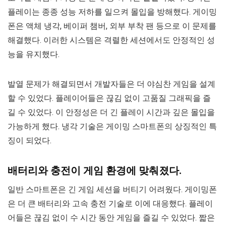
플레이는 종종 성능 저하를 일으켜 몰입을 방해했다. 게이밍
폰은 액체 냉각, 베이퍼 챔버, 외부 부착 팬 등으로 이 문제를
해결했다. 이러한 시스템은 격렬한 세션에서도 안정적인 성
능을 유지했다.
발열 문제가 해결되면서 개발자들은 더 야심찬 게임을 설계
할 수 있었다. 플레이어들은 끊김 없이 고품질 그래픽을 즐
길 수 있었다. 이 안정성은 더 긴 플레이 시간과 깊은 몰입을
가능하게 했다. 냉각 기술은 게이밍 스마트폰의 상징적인 특
징이 되었다.
배터리와 충전이 게임 환경에 맞춰졌다.
일반 스마트폰은 긴 게임 세션을 버티기 어려웠다. 게이밍폰
은 더 큰 배터리와 고속 충전 기술로 이에 대응했다. 플레이
어들은 끊김 없이 수 시간 동안 게임을 즐길 수 있었다. 짧은