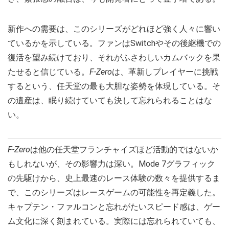
新作への需要は、このシリーズがどれほど強く人々に響い
ているかを示している。ファンはSwitchやその後継機での
復活を望み続けており、それがふさわしいカムバックを果
たせると信じている。
F-Zero
は、革新しプレイヤーに挑戦
するという、任天堂の最も大胆な姿勢を体現している。そ
の遺産は、眠り続けていても決して忘れられることはな
い。
F-Zero
は他の任天堂フランチャイズほど活動的ではないか
もしれないが、その影響力は深い。Mode 7グラフィック
の先駆けから、史上最速のレース体験の数々を提供するま
で、このシリーズはレースゲームの可能性を再定義した。
キャプテン・ファルコンと忘れがたいスピード感は、ゲー
ム文化に深く刻まれている。実際には忘れられていても、