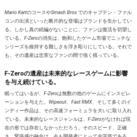
Mario Kart
のコースや
Smash Bros.
でのキャプテン・ファル
コンの出演といった断片的な登場はブランドを生かしてい
る。しかし真の続編がないことに、ファンは復活を切望し
ている。
F-Zero
の消失は、飽和したゲーム市場でニッチな
シリーズを維持する難しさを浮き彫りにしている。それで
も、その遺産は忠実なファンの間で強く残っている。
F-Zeroの遺産は未来的なレースゲームに影響
を与え続けている。
眠ってはいるが、
F-Zero
は無数の他のゲームにインスピレ
ーションを与えた。
Wipeout
、
Fast RMX
、そして多くのイ
ンディー作品は、その高速フォーミュラを大いに取り入れ
ている。未来的なレースジャンルは、
F-Zero
がなければ現
在の形では存在しなかっただろう。そのスピード、正確
さ、緊張感の融合は、今も開発者にとって金字塔である。