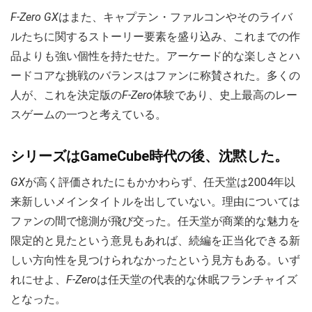
F-Zero GX
はまた、キャプテン・ファルコンやそのライバ
ルたちに関するストーリー要素を盛り込み、これまでの作
品よりも強い個性を持たせた。アーケード的な楽しさとハ
ードコアな挑戦のバランスはファンに称賛された。多くの
人が、これを決定版の
F-Zero
体験であり、史上最高のレー
スゲームの一つと考えている。
シリーズはGameCube時代の後、沈黙した。
GX
が高く評価されたにもかかわらず、任天堂は2004年以
来新しいメインタイトルを出していない。理由については
ファンの間で憶測が飛び交った。任天堂が商業的な魅力を
限定的と見たという意見もあれば、続編を正当化できる新
しい方向性を見つけられなかったという見方もある。いず
れにせよ、
F-Zero
は任天堂の代表的な休眠フランチャイズ
となった。