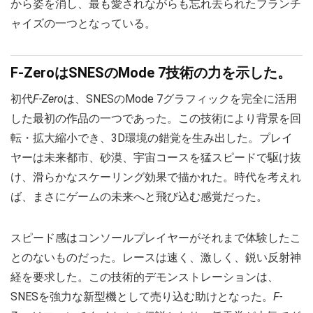
から姿を消し、最も愛されながらも忘れ去られたフランチ
ャイズの一つとなっている。
F-ZeroはSNESのMode 7技術の力を示した。
初代
F-Zero
は、SNESのMode 7グラフィックを完全に活用
した最初の作品の一つであった。この技術により背景を回
転・拡大縮小でき、3D環境の錯覚を生み出した。プレイ
ヤーは未来都市、砂漠、宇宙コースを猛スピードで駆け抜
け、滑らかなスケーリング効果で描かれた。時代を考えれ
ば、まさにゲームの未来へと飛び込む感覚だった。
スピード感はコンソールプレイヤーがそれまで体験したこ
とのないものだった。レースは速く、激しく、鋭い反射神
経を要求した。この技術的デモンストレーションは、
SNESを強力な新型機として売り込む助けとなった。
F-