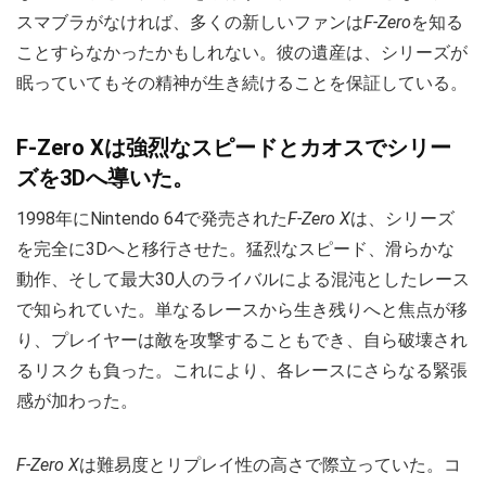
スマブラがなければ、多くの新しいファンは
F-Zero
を知る
ことすらなかったかもしれない。彼の遺産は、シリーズが
眠っていてもその精神が生き続けることを保証している。
F-Zero Xは強烈なスピードとカオスでシリー
ズを3Dへ導いた。
1998年にNintendo 64で発売された
F-Zero X
は、シリーズ
を完全に3Dへと移行させた。猛烈なスピード、滑らかな
動作、そして最大30人のライバルによる混沌としたレース
で知られていた。単なるレースから生き残りへと焦点が移
り、プレイヤーは敵を攻撃することもでき、自ら破壊され
るリスクも負った。これにより、各レースにさらなる緊張
感が加わった。
F-Zero X
は難易度とリプレイ性の高さで際立っていた。コ