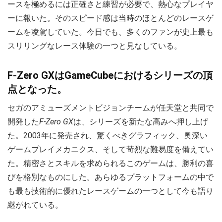
ースを極めるには正確さと練習が必要で、熱心なプレイヤ
ーに報いた。そのスピード感は当時のほとんどのレースゲ
ームを凌駕していた。今日でも、多くのファンが史上最も
スリリングなレース体験の一つと見なしている。
F-Zero GXはGameCubeにおけるシリーズの頂
点となった。
セガのアミューズメントビジョンチームが任天堂と共同で
開発した
F-Zero GX
は、シリーズを新たな高みへ押し上げ
た。2003年に発売され、驚くべきグラフィック、奥深い
ゲームプレイメカニクス、そして苛烈な難易度を備えてい
た。精密さとスキルを求められるこのゲームは、勝利の喜
びを格別なものにした。あらゆるプラットフォームの中で
も最も技術的に優れたレースゲームの一つとして今も語り
継がれている。