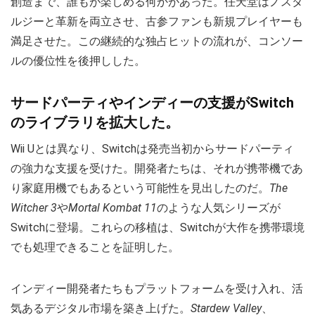
創造まで、誰もが楽しめる何かがあった。任天堂はノスタ
ルジーと革新を両立させ、古参ファンも新規プレイヤーも
満足させた。この継続的な独占ヒットの流れが、コンソー
ルの優位性を後押しした。
サードパーティやインディーの支援がSwitch
のライブラリを拡大した。
Wii Uとは異なり、Switchは発売当初からサードパーティ
の強力な支援を受けた。開発者たちは、それが携帯機であ
り家庭用機でもあるという可能性を見出したのだ。
The
Witcher 3
や
Mortal Kombat 11
のような人気シリーズが
Switchに登場。これらの移植は、Switchが大作を携帯環境
でも処理できることを証明した。
インディー開発者たちもプラットフォームを受け入れ、活
気あるデジタル市場を築き上げた。
Stardew Valley
、