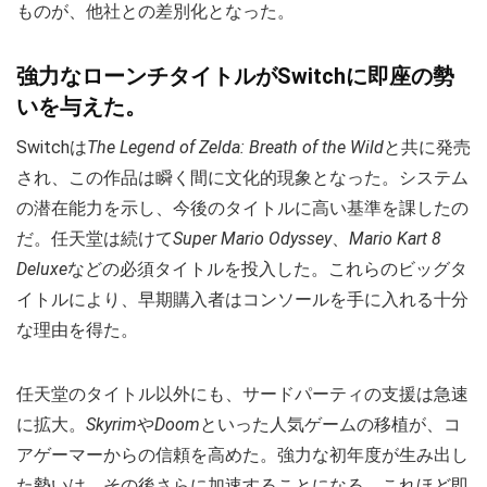
ものが、他社との差別化となった。
強力なローンチタイトルがSwitchに即座の勢
いを与えた。
Switchは
The Legend of Zelda: Breath of the Wild
と共に発売
され、この作品は瞬く間に文化的現象となった。システム
の潜在能力を示し、今後のタイトルに高い基準を課したの
だ。任天堂は続けて
Super Mario Odyssey
、
Mario Kart 8
Deluxe
などの必須タイトルを投入した。これらのビッグタ
イトルにより、早期購入者はコンソールを手に入れる十分
な理由を得た。
任天堂のタイトル以外にも、サードパーティの支援は急速
に拡大。
Skyrim
や
Doom
といった人気ゲームの移植が、コ
アゲーマーからの信頼を高めた。強力な初年度が生み出し
た勢いは、その後さらに加速することになる。これほど即