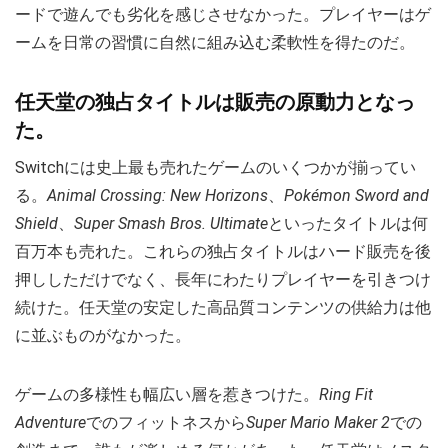
ードで遊んでも劣化を感じさせなかった。プレイヤーはゲ
ームを日常の習慣に自然に組み込む柔軟性を得たのだ。
任天堂の独占タイトルは販売の原動力となっ
た。
Switchには史上最も売れたゲームのいくつかが揃ってい
る。
Animal Crossing: New Horizons
、
Pokémon Sword and
Shield
、
Super Smash Bros. Ultimate
といったタイトルは何
百万本も売れた。これらの独占タイトルはハード販売を後
押ししただけでなく、長年にわたりプレイヤーを引きつけ
続けた。任天堂の安定した高品質コンテンツの供給力は他
に並ぶものがなかった。
ゲームの多様性も幅広い層を惹きつけた。
Ring Fit
Adventure
でのフィットネスから
Super Mario Maker 2
での